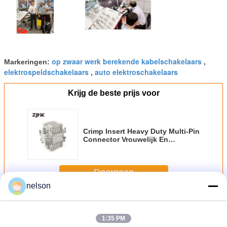
op zwaar werk berekende kabelschakelaars
Markeringen:
,
elektrospeldschakelaars
auto elektroschakelaars
,
Krijg de beste prijs voor
Crimp Insert Heavy Duty Multi-Pin
Connector Vrouwelijk En
Mannelijk Vervang Han Dd 24 Pos
Doorgaan
nelson
Op zwaar werk berekend Multipin connector
Meer
1:35 PM