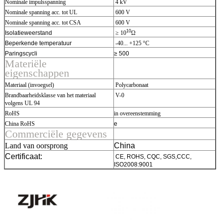
Nominale impulsspanning
4 kV
Nominale spanning acc. tot UL
600 V
Nominale spanning acc. tot CSA
600 V
10
Isolatieweerstand
≥ 10
Ω
Beperkende temperatuur
-40... +125 °C
Paringscycli
≥ 500
Materiële
eigenschappen
Materiaal (invoegsel)
Polycarbonaat
Brandbaarheidsklasse van het materiaal
V-0
volgens UL 94
RoHS
in overeenstemming
China RoHS
e
Commerciële gegevens
Land van oorsprong
China
Certificaat:
CE, ROHS, CQC, SGS,CCC,
ISO2008:9001