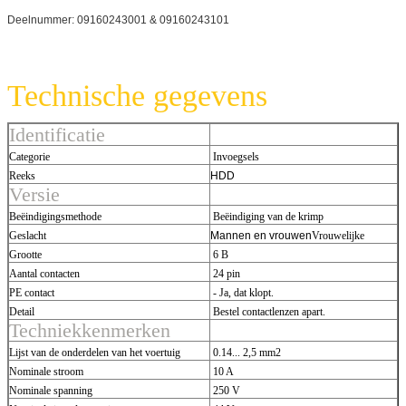
Deelnummer: 09160243001 & 09160243101
Technische gegevens
Identificatie
Categorie
Invoegsels
Reeks
HDD
Versie
Beëindigingsmethode
Beëindiging van de krimp
Geslacht
Mannen en vrouwen
Vrouwelijke
Grootte
6 B
Aantal contacten
24 pin
PE contact
- Ja, dat klopt.
Detail
Bestel contactlenzen apart.
Techniekkenmerken
Lijst van de onderdelen van het voertuig
0.14... 2,5 mm2
Nominale stroom
10 A
Nominale spanning
250 V