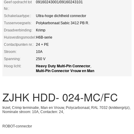
Geef opdracht tot
09160243001/09160243101
Nr.:
Schakelaartype::
Ultra-hoge dichtheid connector
Tussenvoegsels:
Polykarbonaat Sabic 3412 PB R.
Draadverbinding:
Krimp
Huisvestingsmodel:
H6B-serie
Contactpunten nr.:
24 + PE
Stroom:
10A
Spanning:
250 V
Heavy Duty Multi-Pin Connector
Hoog licht:
,
Multi-Pin Connector Vrouw en Man
ZJHK HDD- 024-MC/FC
Inzet, Crimp terminatie, Man en Vrouw, Polycarbonaat, RAL 7032 (knikkergrijz),
Nominale stroom: 10A, Contacten: 24,
ROBOT-connector