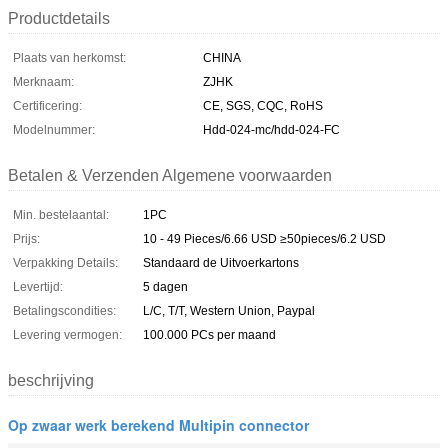
Productdetails
Plaats van herkomst:
CHINA
Merknaam:
ZJHK
Certificering:
CE, SGS, CQC, RoHS
Modelnummer:
Hdd-024-mc/hdd-024-FC
Betalen & Verzenden Algemene voorwaarden
Min. bestelaantal:
1PC
Prijs:
10 - 49 Pieces/6.66 USD ≥50pieces/6.2 USD
Verpakking Details:
Standaard de Uitvoerkartons
Levertijd:
5 dagen
Betalingscondities:
L/C, T/T, Western Union, Paypal
Levering vermogen:
100.000 PCs per maand
beschrijving
Op zwaar werk berekend Multipin connector