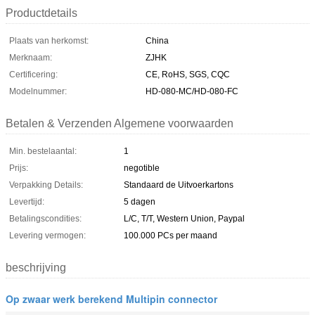
Productdetails
Plaats van herkomst:
China
Merknaam:
ZJHK
Certificering:
CE, RoHS, SGS, CQC
Modelnummer:
HD-080-MC/HD-080-FC
Betalen & Verzenden Algemene voorwaarden
Min. bestelaantal:
1
Prijs:
negotible
Verpakking Details:
Standaard de Uitvoerkartons
Levertijd:
5 dagen
Betalingscondities:
L/C, T/T, Western Union, Paypal
Levering vermogen:
100.000 PCs per maand
beschrijving
Op zwaar werk berekend Multipin connector