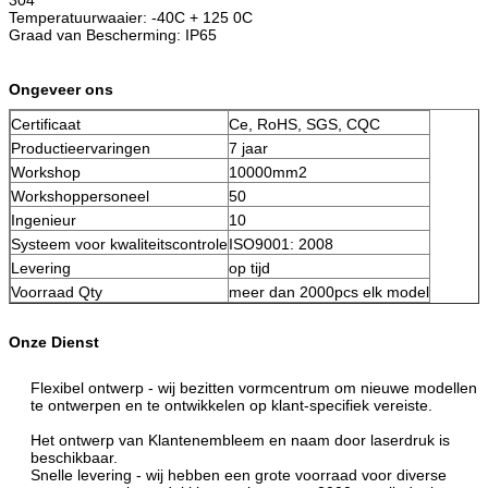
Temperatuurwaaier: -40C + 125 0C
Graad van Bescherming: IP65
Ongeveer ons
Certificaat
Ce, RoHS, SGS, CQC
Productieervaringen
7 jaar
Workshop
10000mm2
Workshoppersoneel
50
Ingenieur
10
Systeem voor kwaliteitscontrole
ISO9001: 2008
Levering
op tijd
Voorraad Qty
meer dan 2000pcs elk model
Onze Dienst
Flexibel ontwerp - wij bezitten vormcentrum om nieuwe modellen
te ontwerpen en te ontwikkelen op klant-specifiek vereiste.
Het ontwerp van Klantenembleem en naam door laserdruk is
beschikbaar.
Snelle levering - wij hebben een grote voorraad voor diverse