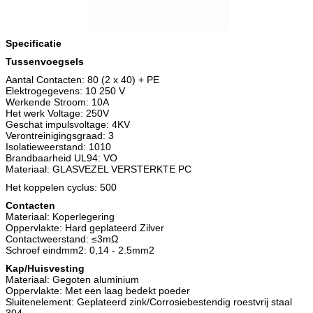
Specificatie
Tussenvoegsels
Aantal Contacten: 80 (2 x 40) + PE
Elektrogegevens: 10 250 V
Werkende Stroom: 10A
Het werk Voltage: 250V
Geschat impulsvoltage: 4KV
Verontreinigingsgraad: 3
Isolatieweerstand: 1010
Brandbaarheid UL94: VO
Materiaal: GLASVEZEL VERSTERKTE PC
Het koppelen cyclus: 500
Contacten
Materiaal: Koperlegering
Oppervlakte: Hard geplateerd Zilver
Contactweerstand:
≤3mΩ
Schroef eindmm2: 0,14 - 2.5mm2
Kap/Huisvesting
Materiaal: Gegoten aluminium
Oppervlakte: Met een laag bedekt poeder
Sluitenelement: Geplateerd zink/Corrosiebestendig roestvrij staal
304