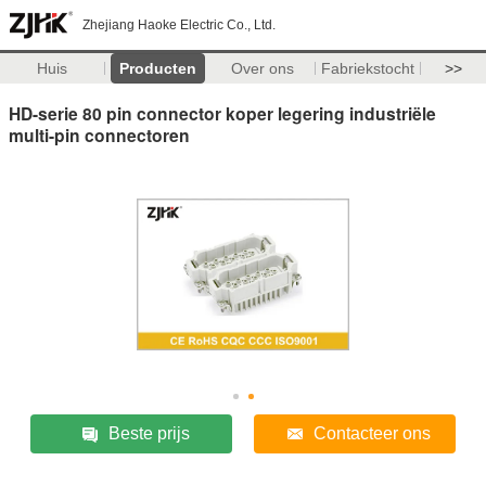
Zhejiang Haoke Electric Co., Ltd.
Huis
Producten
Over ons
Fabriekstocht
>>
HD-serie 80 pin connector koper legering industriële
multi-pin connectoren
Beste prijs
Contacteer ons