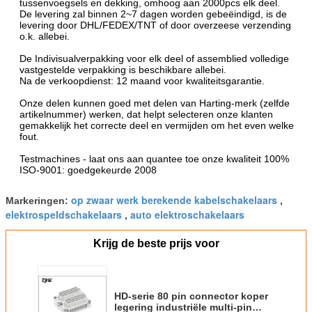
tussenvoegsels en dekking, omhoog aan 2000pcs elk deel.
De levering zal binnen 2~7 dagen worden gebeëindigd, is de
levering door DHL/FEDEX/TNT of door overzeese verzending
o.k. allebei.
De Indivisualverpakking voor elk deel of assemblied volledige
vastgestelde verpakking is beschikbare allebei.
Na de verkoopdienst: 12 maand voor kwaliteitsgarantie.
Onze delen kunnen goed met delen van Harting-merk (zelfde
artikelnummer) werken, dat helpt selecteren onze klanten
gemakkelijk het correcte deel en vermijden om het even welke
fout.
Testmachines - laat ons aan quantee toe onze kwaliteit 100%
ISO-9001: goedgekeurde 2008
op zwaar werk berekende kabelschakelaars
Markeringen:
,
elektrospeldschakelaars
auto elektroschakelaars
,
Krijg de beste prijs voor
HD-serie 80 pin connector koper
legering industriële multi-pin