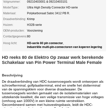
Volgnummer:
09210403001 & 09210403101
ModelType::
Ultra High Density Connector HD-serie
Materiaal:
Polykarbonaat Sabic 3412 PB R.
Draadverbinding:
Krimp
Huizen:
H32B-serie
OEM-producten:
Voorziening
Contactgegevens:
80
HD-serie 80 pin connector
Hoog licht:
,
industriële multi-pin-connectoren van koperen legering
HD reeks 80 de Elektro Op zwaar werk berekende
Schakelaar van Pin Power Terminal Male Female
Beschrijving
De draadverbinding van HDC-tussenvoegsels wordt ontworpen als
schroefterminal, golfplaatterminal, eind en snelle het slotterminal
van de spanningsklem voor diverse draadwaaier. De
tussenvoegsels worden gemaakt van de isolatiematerialen van
uitstekende kwaliteit, die een veilige transmissie van hoge voltages
(omhoog aan 1000V) in een kleine ruimte verstrekken.
Gecombineerd samen met huisvestingsbasis, leidt de HDC-