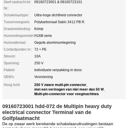
Geef opdracht tot
09160723001 & 09160723101
Nr.:
Schakelaartype::
Ultra-hoge dichtheid connector
Tussenvoegsels:
Polykarbonaat Sabic 3412 PB R.
Draadverbinding:
Krimp
Huisvestingsmodel:
H16B-serie
Huismateriaal:
Gegote aluminiumlegering
Contactpunten nr.:
72 + PE
Stroom:
10A
Spanning:
250 V
Pakket:
Individuele verpakking in doos
OEM's:
Voorziening
250 V zware multi-pin connector
Hoog licht:
,
met een vermogen van niet meer dan 50 W
,
Multi-pin-connector voor veegmachines
09160723001 hdd-072 de Multipin heavy duty
electrical connector Terminal van de
Golfplaatmacht
De op zwaar werk berekende schakelaaruitrustingen bestaan