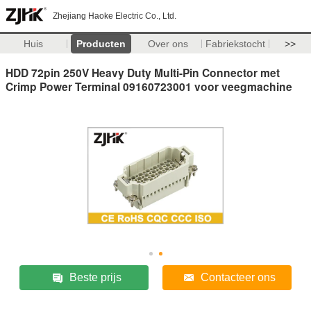
Zhejiang Haoke Electric Co., Ltd.
Huis
Producten
Over ons
Fabriekstocht
>>
HDD 72pin 250V Heavy Duty Multi-Pin Connector met
Crimp Power Terminal 09160723001 voor veegmachine
Beste prijs
Contacteer ons