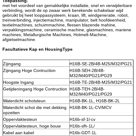
Toepassing:
met het voordeel van gemakkelijke installatie, snel en verwijderbare
verbinding, wordt de op zwaar werk berekende schakelaar wijd
gebruikt bij heet looppassysteem, kraan, lift, windgeneratie, robot,
treinverbinding, injectiemachine, manipulator, belt hoofdeenheid,
textielmachines, schuimmachine, flessen blazende mahine,
verpakkingsmachine, ceramische machine, glasmachines, mariene
machines, Metallurgische Machines, Hotmelt-Machine,
afgietselmachine.
Facultatieve Kap en HousingType
Zijingang
H16B-SE-2B/4B-M25/M32/PG21
Zijingang Hoge Contruction
H16B-SEH-2B/4B-
M32/M40/PG21/PG29
Hoogste Ingang
H16B-TE-2B/4B-M25/M32/PG21
Getijdeningang Hoge Contruction
H16B-TEH-2B/4B-
M32/M40/PG21/PG29
Waterdicht schotsteun
H16B-BK-1L, H16B-BK-2L
Waterdicht schot die met dekking
H16B-BK-1L-CV/MCV
opzetten
Oppervlaktesteun
H16b-sf-1l-cv
Oppervlaktesteun, hoge bouw
H16b-sfh-1L/
Kabel aan kabel
H16b-GDT-1L