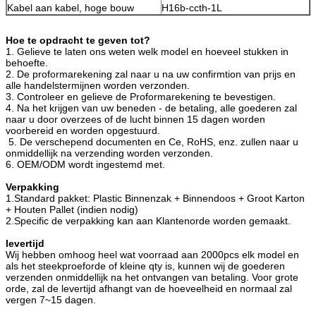
Kabel aan kabel, hoge bouw
H16b-ccth-1L
Hoe te opdracht te geven tot?
1. Gelieve te laten ons weten welk model en hoeveel stukken in
behoefte.
2. De proformarekening zal naar u na uw confirmtion van prijs en
alle handelstermijnen worden verzonden.
3. Controleer en gelieve de Proformarekening te bevestigen.
4. Na het krijgen van uw beneden - de betaling, alle goederen zal
naar u door overzees of de lucht binnen 15 dagen worden
voorbereid en worden opgestuurd.
5. De verschepend documenten en Ce, RoHS, enz. zullen naar u
onmiddellijk na verzending worden verzonden.
6. OEM/ODM wordt ingestemd met.
Verpakking
1.Standard pakket: Plastic Binnenzak + Binnendoos + Groot Karton
+ Houten Pallet (indien nodig)
2.Specific de verpakking kan aan Klantenorde worden gemaakt.
levertijd
Wij hebben omhoog heel wat voorraad aan 2000pcs elk model en
als het steekproeforde of kleine qty is, kunnen wij de goederen
verzenden onmiddellijk na het ontvangen van betaling. Voor grote
orde, zal de levertijd afhangt van de hoeveelheid en normaal zal
vergen 7~15 dagen.