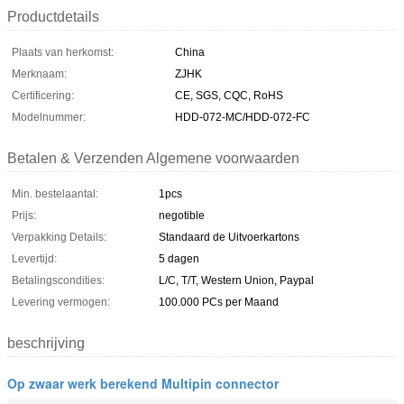
Productdetails
Plaats van herkomst:
China
Merknaam:
ZJHK
Certificering:
CE, SGS, CQC, RoHS
Modelnummer:
HDD-072-MC/HDD-072-FC
Betalen & Verzenden Algemene voorwaarden
Min. bestelaantal:
1pcs
Prijs:
negotible
Verpakking Details:
Standaard de Uitvoerkartons
Levertijd:
5 dagen
Betalingscondities:
L/C, T/T, Western Union, Paypal
Levering vermogen:
100.000 PCs per Maand
beschrijving
Op zwaar werk berekend Multipin connector