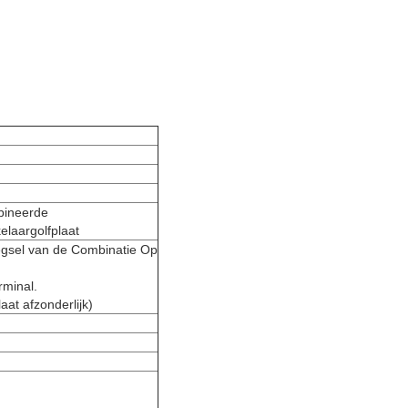
bineerde
laargolfplaat
egsel van de Combinatie Op
rminal.
at afzonderlijk)