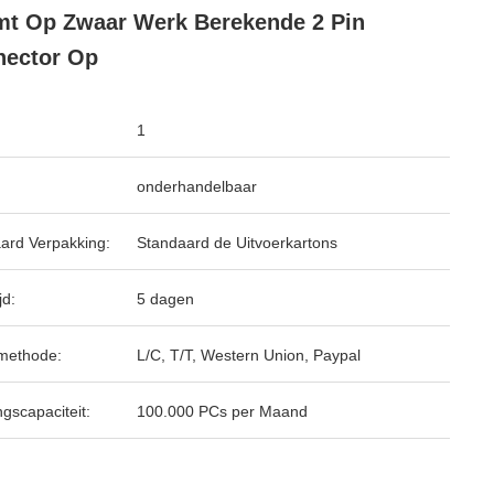
t Op Zwaar Werk Berekende 2 Pin
nector Op
1
onderhandelbaar
ard Verpakking:
Standaard de Uitvoerkartons
jd:
5 dagen
methode:
L/C, T/T, Western Union, Paypal
ngscapaciteit:
100.000 PCs per Maand