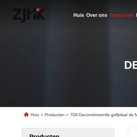
Huis
Over ons
Producten
D
Huis
>
Producten
>
70A Gecombineerde golfplaat de 
Producten