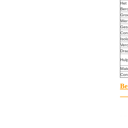
Het
Ber
Gro
Wer
Ges
Con
Isol
Vero
Dra
Hul
Mat
Con
Be