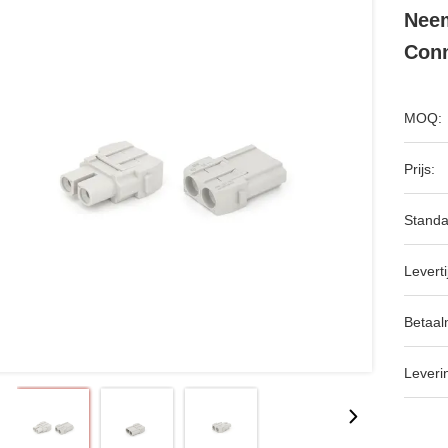
Neem
Con
MOQ:
Prijs:
Standa
Leverti
Betaal
Leveri