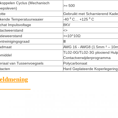
 koppelen Cyclus (Mechanisch
>= 500
oepsleven)
otte
Gebruikt met Scharnierend Kade
kende Temperatuurwaaier
-40 ⁰ C… +125 ⁰ C
chat Impulsvoltage
8KV
tactweerstand
<>
atieweerstand
>=10^10Ω
ntreinigingsgraad
Ⅲ
admaat
AWG 16 - AWG8 (1.5mm ² – 10m
TL02-0G/TL02-3G plooiend Hulp
pmiddel
Contactverwijderprogramma
eriaal van Tussenvoegsels
Polycarbonaat
tacten
Hard Geplateerde Koperlegering
eldmening