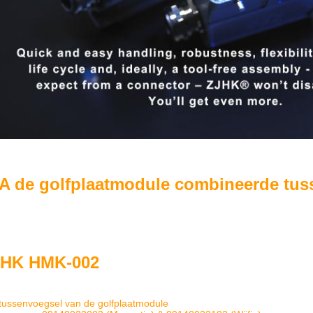
A de golfplaatmodule combineerde tus
JHK HMK-002
tussenvoegsel van de golfplaatmodule