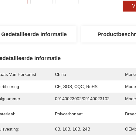
V
Gedetailleerde Informatie
Productbeschr
edetailleerde Informatie
laats Van Herkomst
China
Merk
rtificering
CE, SGS, CQC, RoHS
Mode
olgnummer:
09140023002/09140023102
Model
teriaal:
Polycarbonaat
Draad
isvesting:
6B, 10B, 16B, 24B
OEM: