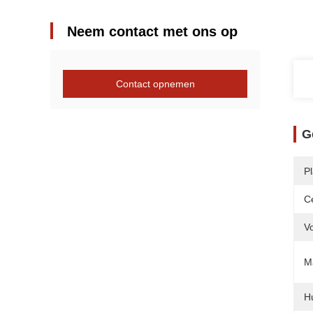
Neem contact met ons op
Contact opnemen
G
P
Ce
V
Ma
Hu