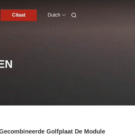
Citaat
Dutch
EN
Gecombineerde Golfplaat De Module