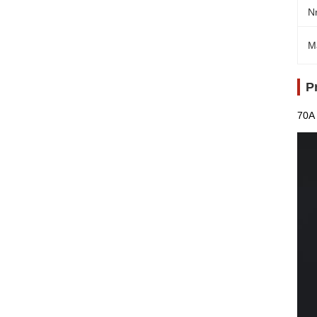
N
M
P
70A