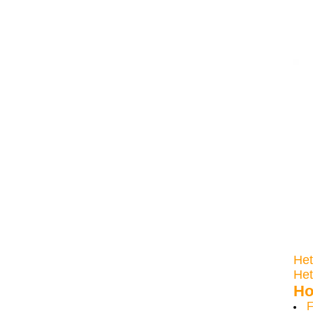
Het
Het
Ho
F