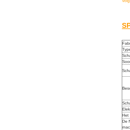
Vol
SP
Fabr
Typ
Sch
Soor
Sch
Besc
Scha
Elek
Het
De 
mac