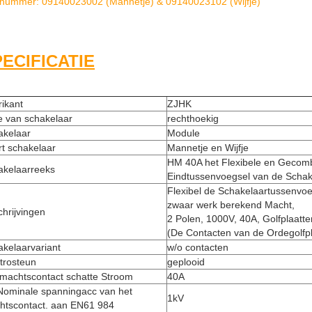
gnummer: 09140023002 (Mannetje) & 09140023102 (Wijfje)
ECIFICATIE
ikant
ZJHK
e van schakelaar
rechthoekig
akelaar
Module
t schakelaar
Mannetje en Wijfje
HM 40A het Flexibele en Gecom
akelaarreeks
Eindtussenvoegsel van de Schake
Flexibel de Schakelaartussenvo
zwaar werk berekend Macht,
hrijvingen
2 Polen, 1000V, 40A, Golfplaatte
(De Contacten van de Ordegolfpla
kelaarvariant
w/o contacten
trosteun
geplooid
 machtscontact schatte Stroom
40A
Nominale spanningacc van het
1kV
htscontact. aan EN61 984