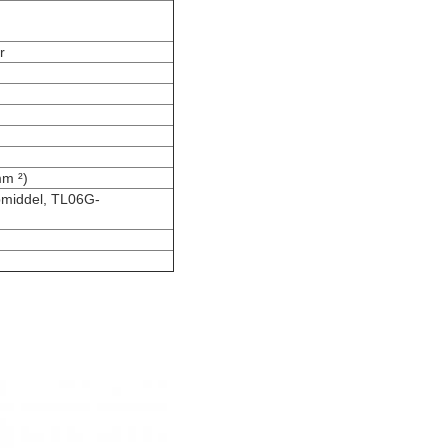
r
m ²)
middel, TL06G-