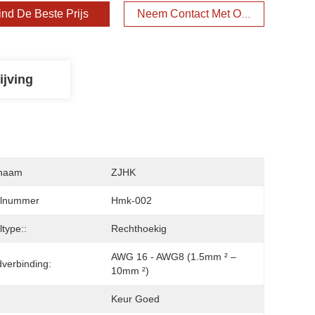
ind De Beste Prijs
Neem Contact Met Ons Op
ijving
naam
ZJHK
lnummer
Hmk-002
type::
Rechthoekig
AWG 16 - AWG8 (1.5mm ² – 
verbinding:
10mm ²)
Keur Goed