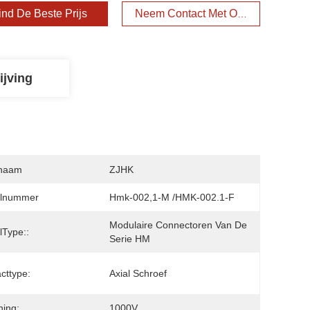
ind De Beste Prijs
Neem Contact Met Ons Op
ijving
naam
ZJHK
lnummer
Hmk-002,1-M /HMK-002.1-F
Modulaire Connectoren Van De 
Type::
Serie HM
cttype:
Axial Schroef
ing:
1000V