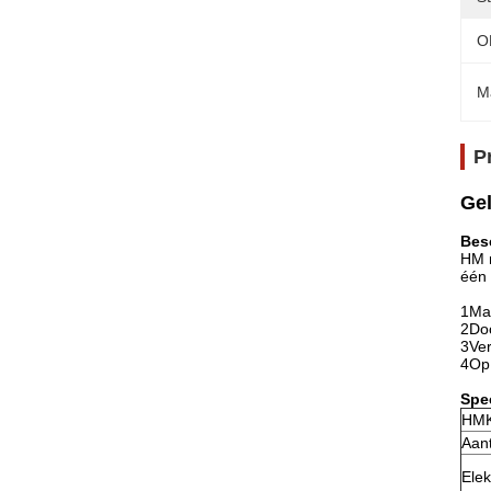
O
M
P
Gel
Bes
HM m
één 
1Mak
2Doo
3Ver
4Op 
Spec
HMK
Aan
Elek