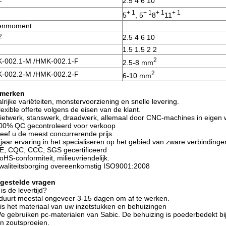
2.5 4 6 10
+ 1
+ 1
+ 1
+ 1
5
, 5
8
11
enmoment
2
2.5 4 6 10
1.5 1.5 2 2
2
-002.1-M /HMK-002.1-F
2.5-8 mm
2
-002.2-M /HMK-002.2-F
6-10 mm
merken
alrijke variëteiten, monstervoorziening en snelle levering.
lexible offerte volgens de eisen van de klant.
ietwerk, stanswerk, draadwerk, allemaal door CNC-machines in eigen 
00% QC gecontroleerd voor verkoop
eef u de meest concurrerende prijs.
 jaar ervaring in het specialiseren op het gebied van zware verbindinge
E, CQC, CCC, SGS gecertificeerd
oHS-conformiteit, milieuvriendelijk.
waliteitsborging overeenkomstig ISO9001:2008
lgestelde vragen
is de levertijd?
duurt meestal ongeveer 3-15 dagen om af te werken.
is het materiaal van uw inzetstukken en behuizingen
e gebruiken pc-materialen van Sabic. De behuizing is poederbedekt bi
n zoutsproeien.