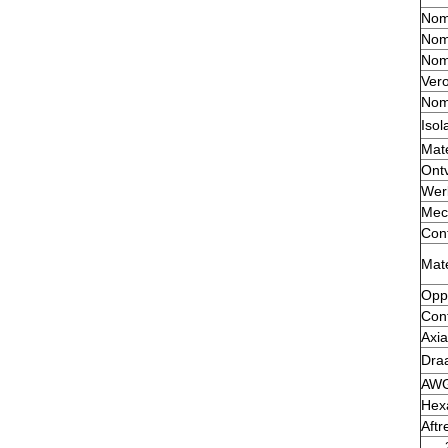
Nom
Nom
Nom
Vero
Nom
Isol
Mate
Ont
Wer
Mech
Con
Mate
Opp
Con
Axia
Dra
AW
Hex
Aftr