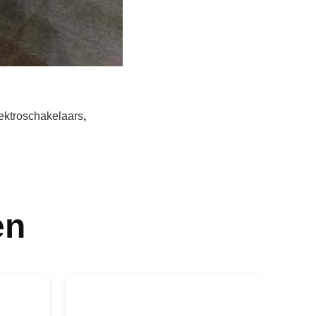
lektroschakelaars
,
en