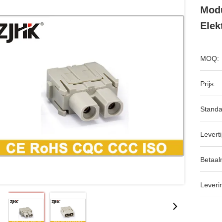
Modu
Elek
MOQ:
Prijs:
Standa
Leverti
Betaal
Leveri