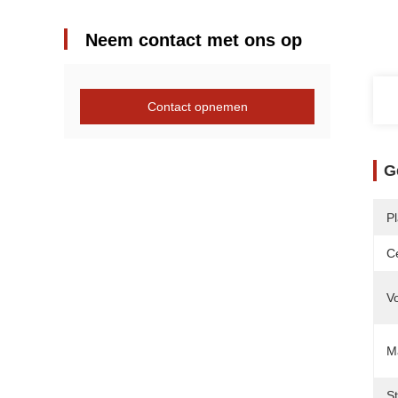
Neem contact met ons op
Contact opnemen
G
P
Ce
V
Ma
S