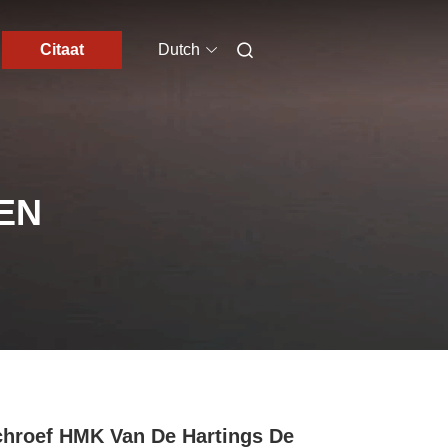
Citaat
Dutch
EN
hroef HMK Van De Hartings De