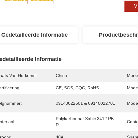
V
Gedetailleerde Informatie
Productbeschr
edetailleerde Informatie
laats Van Herkomst
China
Merk
rtificering
CE, SGS, CQC, RoHS
Mode
olgnummer:
09140022601 & 09140022701
Model
Polykarbonaat Sabic 3412 PB 
teriaal:
Conta
R.
troom:
40A
Spann