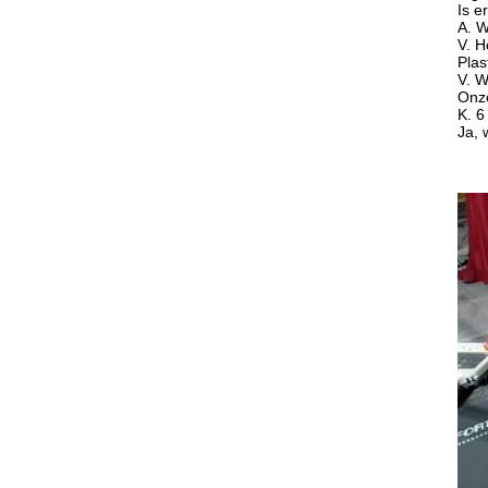
Is e
A. W
V. H
Plas
V. W
Onze
K. 6
Ja, 