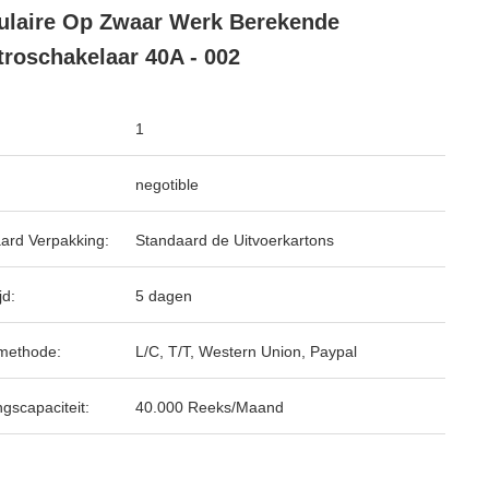
laire Op Zwaar Werk Berekende
troschakelaar 40A - 002
1
negotible
ard Verpakking:
Standaard de Uitvoerkartons
jd:
5 dagen
methode:
L/C, T/T, Western Union, Paypal
ngscapaciteit:
40.000 Reeks/Maand