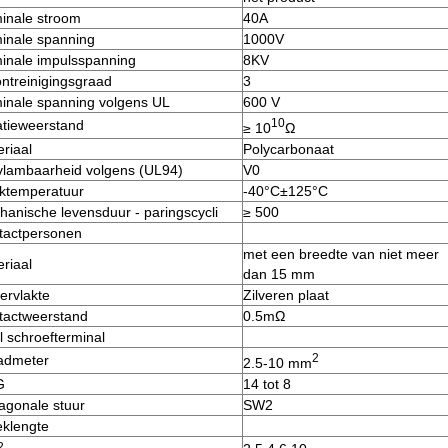
inale stroom
40A
inale spanning
1000V
inale impulsspanning
8KV
ntreinigingsgraad
3
inale spanning volgens UL
600 V
10
atieweerstand
≥ 10
Ω
riaal
Polycarbonaat
vlambaarheid volgens (UL94)
V0
ktemperatuur
-40°C±125°C
anische levensduur - paringscycli
≥ 500
tactpersonen
met een breedte van niet meer
riaal
dan 15 mm
ervlakte
Zilveren plaat
tactweerstand
0.5mΩ
l schroefterminal
2
admeter
2.5-10 mm
G
14 tot 8
agonale stuur
SW2
eklengte
2