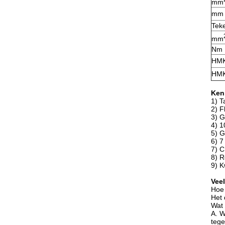
mm
mm
Tek
mm
Nm
HMK
HMK
Ken
1) T
2) F
3) G
4) 1
5) G
6) 7
7) C
8) R
9) K
Vee
Hoe 
Het 
Wat 
A. W
tege