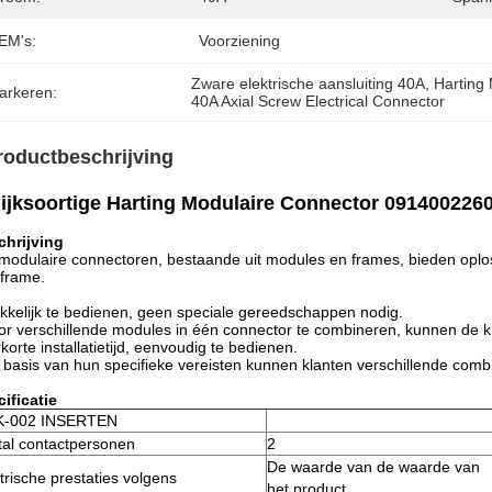
EM's:
Voorziening
Zware elektrische aansluiting 40A
, 
Harting
arkeren:
40A Axial Screw Electrical Connector
roductbeschrijving
ijksoortige Harting Modulaire Connector 091400226
chrijving
odulaire connectoren, bestaande uit modules en frames, bieden oplo
frame.
kelijk te bedienen, geen speciale gereedschappen nodig.
r verschillende modules in één connector te combineren, kunnen de k
korte installatietijd, eenvoudig te bedienen.
basis van hun specifieke vereisten kunnen klanten verschillende combi
ificatie
-002 INSERTEN
tal contactpersonen
2
De waarde van de waarde van
trische prestaties volgens
het product