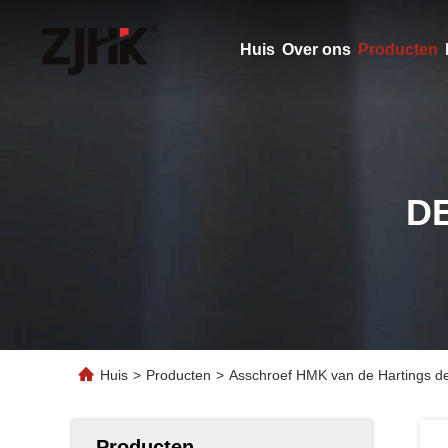
Huis
Over ons
Producten
D
Huis
>
Producten
>
Asschroef HMK van de Hartings de
Producten