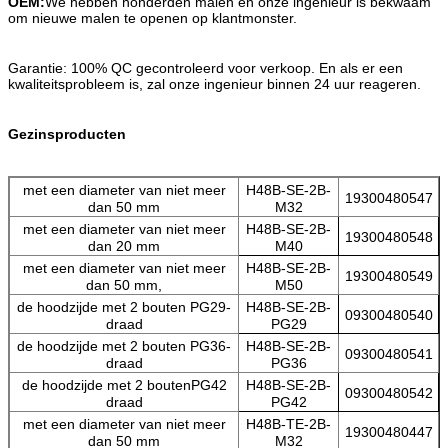
OEM:
We hebben honderden malen en onze ingenieur is bekwaam
om nieuwe malen te openen op klantmonster.
Garantie: 100% QC gecontroleerd voor verkoop. En als er een
kwaliteitsprobleem is, zal onze ingenieur binnen 24 uur reageren.
Gezinsproducten
met een diameter van niet meer
H48B-SE-2B-
19300480547
dan 50 mm
M32
met een diameter van niet meer
H48B-SE-2B-
19300480548
dan 20 mm
M40
met een diameter van niet meer
H48B-SE-2B-
19300480549
dan 50 mm,
M50
de hoodzijde met 2 bouten PG29-
H48B-SE-2B-
09300480540
draad
PG29
de hoodzijde met 2 bouten PG36-
H48B-SE-2B-
09300480541
draad
PG36
de hoodzijde met 2 boutenPG42
H48B-SE-2B-
09300480542
draad
PG42
met een diameter van niet meer
H48B-TE-2B-
19300480447
dan 50 mm
M32