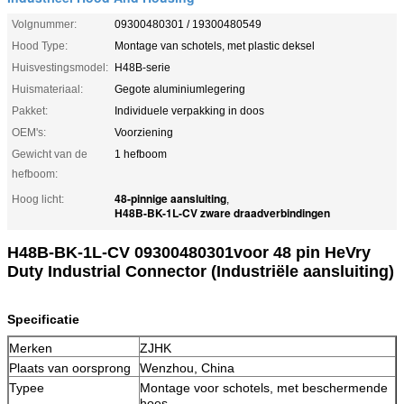
Volgnummer:
09300480301 / 19300480549
Hood Type:
Montage van schotels, met plastic deksel
Huisvestingsmodel:
H48B-serie
Huismateriaal:
Gegote aluminiumlegering
Pakket:
Individuele verpakking in doos
OEM's:
Voorziening
Gewicht van de
1 hefboom
hefboom:
48-pinnige aansluiting
Hoog licht:
,
H48B-BK-1L-CV zware draadverbindingen
H48B-BK-1L-CV 09300480301
voor 48 pin He
Vry
Duty Industrial Connector (Industriële aansluiting)
Specificatie
Merken
ZJHK
Plaats van oorsprong
Wenzhou, China
Type
e
Montage voor schotels, met beschermende
hoes