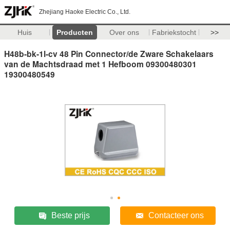
Zhejiang Haoke Electric Co., Ltd.
Huis
Producten
Over ons
Fabriekstocht
>>
H48b-bk-1l-cv 48 Pin Connector/de Zware Schakelaars
van de Machtsdraad met 1 Hefboom 09300480301
19300480549
Beste prijs
Contacteer ons