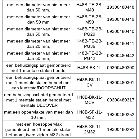
met een diameter van niet meer
H48B-TE-2B-
19300480448
dan 50 mm,
M40
met een diameter van niet meer
H48B-TE-2B-
19300480449
dan 50 mm
M50
met een diameter van niet meer
H48B-TE-2B-
09300480440
dan 50 mm,
PG29
met een diameter van niet meer
H48B-TE-2B-
09300480441
dan 20 mm,
PG36
met een diameter van niet meer
H48B-TE-2B-
09300480442
dan 50 mm,
PG42
een behuizingsplaat gemonteerd
H48B-BK-1L
09300480300
met 1 mentale stalen hendel
een behuizingsplaat gemonteerd
H48B-BK-1L-
met 1 mentale stalen hendel met
09300480301
CV
een kunststofDOORSCHUT
een behuizingsschotel gemonteerd
H48B-BK-1L-
met 1 mentale stalen hendel met
09300480317
MCV
mentale DECOVER
met een oppervlakte van meer dan
H48B-SF-1L-
19300480252
10 mm,
M32
met een hoesoppervlak
H48B-SF-1L-
gemonteerd met 1 mentale stalen
19300480292
2M32
hefboom, twee zijden M32 draad