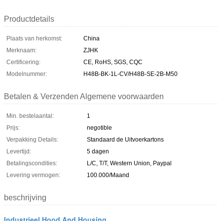
Productdetails
Plaats van herkomst:
China
Merknaam:
ZJHK
Certificering:
CE, RoHS, SGS, CQC
Modelnummer:
H48B-BK-1L-CV/H48B-SE-2B-M50
Betalen & Verzenden Algemene voorwaarden
Min. bestelaantal:
1
Prijs:
negotible
Verpakking Details:
Standaard de Uitvoerkartons
Levertijd:
5 dagen
Betalingscondities:
L/C, T/T, Western Union, Paypal
Levering vermogen:
100.000/Maand
beschrijving
Industrieel Hood And Housing