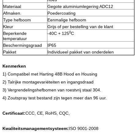
Materiaal
Gegote aluminiumlegering ADC12
Afmaken.
Poedercoating
Type hefboom
Eenmalige hefboom
Kleur
Grijs of per bestelling van de klant
0
Beperkende
-40C + 125
C
temperatuur
Beschermingsgraad
IP65
Pakket
Individueel pakket van onderdelen
Kenmerken
1) Compatibel met Harting 48B Hood en Housing
2) Talrijke montagevariëteiten en ingangsdraad
3) Vergrendelingshefbomen van roestvrij staal 304.
4) Zoutspray test bestand zijn tegen meer dan 96 uur.
Certificaat:
CCC, CE, RoHS, CQC,
Kwaliteitsmanagementsysteem:
ISO 9001-2008