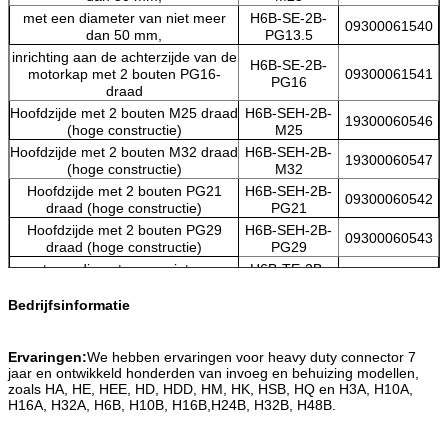
met een diameter van niet meer
H6B-SE-2B-
09300061540
dan 50 mm,
PG13.5
inrichting aan de achterzijde van de
H6B-SE-2B-
motorkap met 2 bouten PG16-
09300061541
PG16
draad
Hoofdzijde met 2 bouten M25 draad
H6B-SEH-2B-
19300060546
(hoge constructie)
M25
Hoofdzijde met 2 bouten M32 draad
H6B-SEH-2B-
19300060547
(hoge constructie)
M32
Hoofdzijde met 2 bouten PG21
H6B-SEH-2B-
09300060542
draad (hoge constructie)
PG21
Hoofdzijde met 2 bouten PG29
H6B-SEH-2B-
09300060543
draad (hoge constructie)
PG29
met een diameter van niet meer
H6B-TE-2B-
19300061440
dan 20 mm,
M20
Bedrijfsinformatie
met een diameter van niet meer
H6B-TE-2B-
09300061440
dan 50 mm,
PG13.5
met een diameter van niet meer
H6B-TE-2B-
09300061441
Ervaringen:
We hebben ervaringen voor heavy duty connector 7
dan 50 mm,
PG16
jaar en ontwikkeld honderden van invoeg en behuizing modellen,
Hoofddeksel met 2 bouten M25
H6B-TEH-2B-
zoals HA, HE, HEE, HD, HDD, HM, HK, HSB, HQ en H3A, H10A,
19300060446
draad (hoge constructie)
M25
H16A, H32A, H6B, H10B, H16B,H24B, H32B, H48B.
Hoofddeksel met 2 bouten M32
H6B-TEH-2B-
19300060447
draad (hoge constructie)
M32