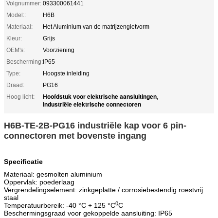
Volgnummer:
093300061441
Model::
H6B
Materiaal:
Het Aluminium van de matrijzengietvorm
Kleur:
Grijs
OEM's:
Voorziening
Bescherming:
IP65
Type:
Hoogste inleiding
Draad:
PG16
Hoofdstuk voor elektrische aansluitingen
Hoog licht:
,
industriële elektrische connectoren
H6B-TE-2B-PG16 industriële kap voor 6 pin-
connectoren met bovenste ingang
Specificatie
Materiaal: gesmolten aluminium
Oppervlak: poederlaag
Vergrendelingselement: zinkgeplatte / corrosiebestendig roestvrij
staal
0
Temperatuurbereik: -40 °C + 125 °C
C
Beschermingsgraad voor gekoppelde aansluiting: IP65