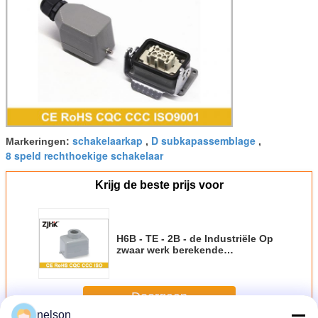
schakelaarkap
D subkapassemblage
Markeringen:
,
,
8 speld rechthoekige schakelaar
Krijg de beste prijs voor
H6B - TE - 2B - de Industriële Op
zwaar werk berekende
Elektroschakelaar van PG16 met
Hoogste Ingang
Doorgaan
nelson