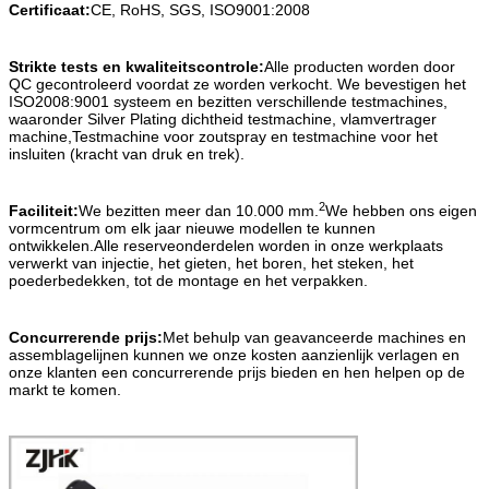
Certificaat:
CE, RoHS, SGS, ISO9001:2008
Hoofddeksel met 2 bouten PG21
H6B-TEH-2B-
09300060442
draad (hoge constructie)
PG21
Hoofddeksel met 2 bouten PG29
H6B-TEH-2B-
Strikte tests en kwaliteitscontrole:
Alle producten worden door
09300060443
draad (hoge constructie)
PG29
QC gecontroleerd voordat ze worden verkocht. We bevestigen het
ISO2008:9001 systeem en bezitten verschillende testmachines,
een behuizingsplaat gemonteerd
H6B-BK-1L
09300060301
waaronder Silver Plating dichtheid testmachine, vlamvertrager
met 1 metalen hendel
machine,Testmachine voor zoutspray en testmachine voor het
een behuizingsplaat gemonteerd
insluiten (kracht van druk en trek).
met 1 metalen hendel met een
H6B-BK-1L-CV
09300060302
plastic DOORROOF
een behuizingsplaat gemonteerd
2
Faciliteit:
We bezitten meer dan 10.000 mm.
We hebben ons eigen
H6B-BK-1L-
met 1 metalen hendel met een
09300060318
vormcentrum om elk jaar nieuwe modellen te kunnen
MCV
metalen COVER
ontwikkelen.Alle reserveonderdelen worden in onze werkplaats
verwerkt van injectie, het gieten, het boren, het steken, het
poederbedekken, tot de montage en het verpakken.
Concurrerende prijs:
Met behulp van geavanceerde machines en
assemblagelijnen kunnen we onze kosten aanzienlijk verlagen en
onze klanten een concurrerende prijs bieden en hen helpen op de
markt te komen.