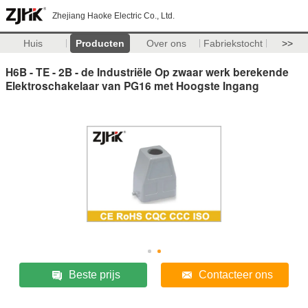
Zhejiang Haoke Electric Co., Ltd.
Huis
Producten
Over ons
Fabriekstocht
>>
H6B - TE - 2B - de Industriële Op zwaar werk berekende
Elektroschakelaar van PG16 met Hoogste Ingang
Beste prijs
Contacteer ons