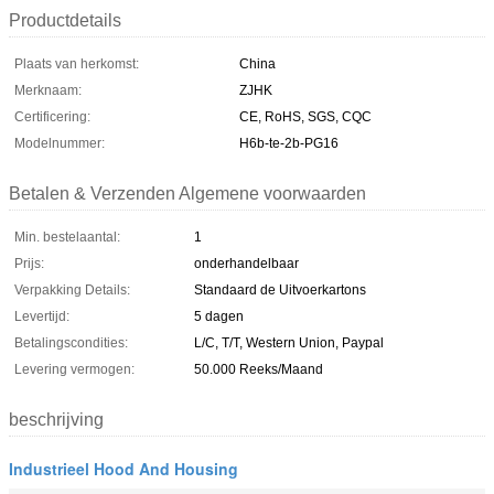
Productdetails
Plaats van herkomst:
China
Merknaam:
ZJHK
Certificering:
CE, RoHS, SGS, CQC
Modelnummer:
H6b-te-2b-PG16
Betalen & Verzenden Algemene voorwaarden
Min. bestelaantal:
1
Prijs:
onderhandelbaar
Verpakking Details:
Standaard de Uitvoerkartons
Levertijd:
5 dagen
Betalingscondities:
L/C, T/T, Western Union, Paypal
Levering vermogen:
50.000 Reeks/Maand
beschrijving
Industrieel Hood And Housing