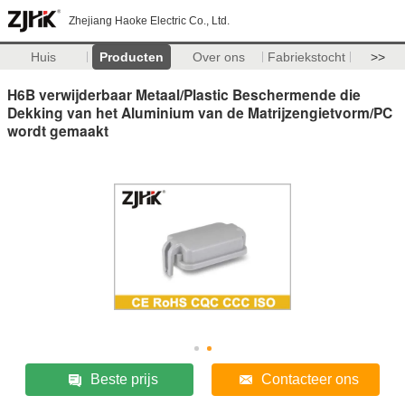
Zhejiang Haoke Electric Co., Ltd.
Huis
Producten
Over ons
Fabriekstocht
>>
H6B verwijderbaar Metaal/Plastic Beschermende die
Dekking van het Aluminium van de Matrijzengietvorm/PC
wordt gemaakt
Beste prijs
Contacteer ons