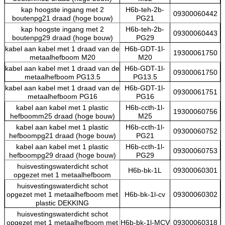
kap hoogste ingang met 2
H6b-teh-2b-
09300060442
boutenpg21 draad (hoge bouw)
PG21
kap hoogste ingang met 2
H6b-teh-2b-
09300060443
boutenpg29 draad (hoge bouw)
PG29
kabel aan kabel met 1 draad van de
H6b-GDT-1l-
19300061750
metaalhefboom M20
M20
kabel aan kabel met 1 draad van de
H6b-GDT-1l-
09300061750
metaalhefboom PG13.5
PG13.5
kabel aan kabel met 1 draad van de
H6b-GDT-1l-
09300061751
metaalhefboom PG16
PG16
kabel aan kabel met 1 plastic
H6b-ccth-1l-
19300060756
hefboomm25 draad (hoge bouw)
M25
kabel aan kabel met 1 plastic
H6b-ccth-1l-
09300060752
hefboompg21 draad (hoge bouw)
PG21
kabel aan kabel met 1 plastic
H6b-ccth-1l-
09300060753
hefboompg29 draad (hoge bouw)
PG29
huisvestingswaterdicht schot
H6b-bk-1L
09300060301
opgezet met 1 metaalhefboom
huisvestingswaterdicht schot
opgezet met 1 metaalhefboom met
H6b-bk-1l-cv
09300060302
plastic DEKKING
huisvestingswaterdicht schot
opgezet met 1 metaalhefboom met
H6b-bk-1l-MCV
09300060318