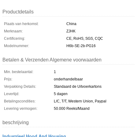
Productdetails
Plaats van herkomst:
China
Merknaam:
ZJHK
Certificering:
CE, RoHS, SGS, CQC
Modelnummer:
H6b-SE-2b-PG16
Betalen & Verzenden Algemene voorwaarden
Min. bestelaantal:
1
Prijs:
onderhandelbaar
Verpakking Details:
Standaard de Uitvoerkartons
Levertijd:
5 dagen
Betalingscondities:
L/C, T/T, Western Union, Paypal
Levering vermogen:
50.000 Reeks/Maand
beschrijving
Industrieel Hood And Housing