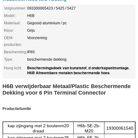
Volgnummer:
093300065423 / 5425 / 5427
Model::
H6B
Materiaal:
Gegooid aluminium / pc
Kleur:
Grijs
OEM-
Voorziening
producten:
Bescherming:
IP65
Type:
beschermende dekking
Beschermingsdoek van kunststof
d onderkapselmontage
Hoog licht:
,
,
H6B Afneembare metalen beschermende hoes
H6B verwijderbaar Metaal/Plastic Beschermende
Dekking voor 6 Pin Terminal Connector
Productiefamilie
kap zijingang met 2 boutenm20
H6b-SE-2b-
19300061540
draad
M20
kap zijingang met 2 boutenm25
H6b-SE-2b-