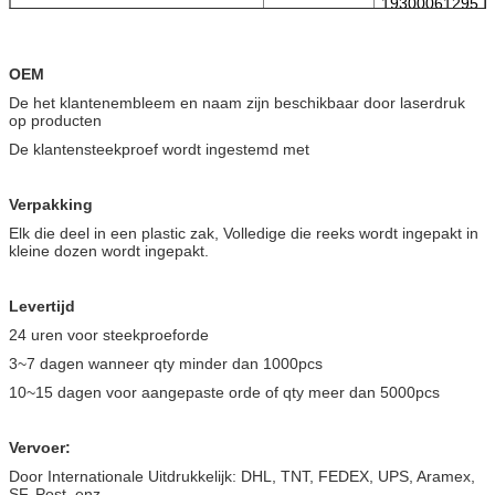
19300061295
kantenm20 draad met plastic
2M20
DEKKING op
huisvestingsoppervlakte opgezet
H6b-sf-1l-cv-
OEM
met 1 draad van de metaalhefboom
19300061355
M25
M25 met plastic DEKKING
De het klantenembleem en naam zijn beschikbaar door laserdruk
de huisvestingsoppervlakte zette
op producten
met 1 metaalhefboom twee
H6b-sf-1l-cv-
19300061395
De klantensteekproef wordt ingestemd met
kantenm25 draad met plastic
2M25
DEKKING op
huisvestingsoppervlakte opgezet
Verpakking
H6b-sf-1l-cv-
met 1 draad van de metaalhefboom
09300061256
PG16
Elk die deel in een plastic zak, Volledige die reeks wordt ingepakt in
PG16 met plastic DEKKING
kleine dozen wordt ingepakt.
de huisvestingsoppervlakte zette
met 1 metaalhefboom twee
H6b-sf-1l-cv-
09300061296
kantenpg16 draad met plastic
2PG16
Levertijd
DEKKING op
24 uren voor steekproeforde
huisvestingsoppervlakte opgezet
H6b-sf-1l-mcv-
met 1 draad van de metaalhefboom
19300062255
3~7 dagen wanneer qty minder dan 1000pcs
M20
M20 met geestelijke DEKKING
10~15 dagen voor aangepaste orde of qty meer dan 5000pcs
de huisvestingsoppervlakte zette
met 1 metaalhefboom twee
H6b-sf-1l-mcv-
19300062295
kantenm20 draad met geestelijke
2M20
Vervoer:
DEKKING op
Door Internationale Uitdrukkelijk: DHL, TNT, FEDEX, UPS, Aramex,
huisvestingsoppervlakte opgezet
H6b-sf-1l-mcv-
SF, Post, enz.