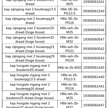
19300061541
draad
M25
kap zijingang met 2 boutenpg13.5
H6b-SE-2b-
09300061540
draad
PG13.5
kap zijingang met 2 boutenpg16
H6b-SE-2b-
09300061541
draad
PG16
kap zijingang met 2 boutenm25
H6b-seh-2b-
19300060546
draad (hoge bouw)
M25
kap zijingang met 2 boutenm32
H6b-seh-2b-
19300060547
draad (hoge bouw)
M32
kap zijingang met 2 boutenpg21
H6b-seh-2b-
09300060542
draad (hoge bouw)
PG21
kap zijingang met 2 boutenpg29
H6b-seh-2b-
09300060543
draad (hoge bouw)
PG29
kap hoogste ingang met 2
H6b-te-2b-M20
19300061440
boutenm20 draad
kap hoogste ingang met 2
H6b-te-2b-
09300061440
boutenpg13.5 draad
PG13.5
kap hoogste ingang met 2
H6b-te-2b-
09300061441
boutenpg16 draad
PG16
kap hoogste ingang met 2
H6b-teh-2b-
19300060446
boutenm25 draad (hoge bouw)
M25
kap hoogste ingang met 2
H6b-teh-2b-
19300060447
boutenm32 draad (hoge bouw)
M32