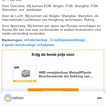
met 1 draad van de metaalhefboom
19300062355
M25
M25 met geestelijke DEKKING
Door Overzees: Wij kunnen FOB- Ningbo, FOB- Shanghai, FOB-
Shenzhen, enz. aanbieden
de huisvestingsoppervlakte zette
met 1 metaalhefboom twee
H6b-sf-1l-mcv-
Door de Lucht: Wij kunnen van Ningbo, Shanghai, Shenzhen, de
19300062395
kantenm25 draad met geestelijke
2M25
Internationale Luchthaven van Hongkong verschepen, Peking.
DEKKING op
Door Spoorweg. Wij kunnen per spoor aan Europa verschepen en
huisvestingsoppervlakte opgezet
Russia.We kan ook naar uw forwarder of andere leveranciers voor
H6b-sf-1l-mcv-
met 1 draad van de metaalhefboom
09300062256
mede-verzending verzenden.
PG16
PG16 met geestelijke DEKKING
schakelaarkap
D subkapassemblage
Markeringen:
,
,
de huisvestingsoppervlakte zette
8 speld rechthoekige schakelaar
met 1 metaalhefboom twee
H6b-sf-1l-mcv-
09300062296
kantenpg16 draad met geestelijke
2PG16
DEKKING op
Krijg de beste prijs voor
de huisvestingsoppervlakte zette
met 1 metaal hefboomm25 draad
H6b-sfh-1l-M25
19300060251
(hoge bouw) op
de huisvestingsoppervlakte zette
H6B verwijderbaar Metaal/Plastic
H6b-sfh-1l-
met 1 metaalhefboom twee
19300060291
Beschermende die Dekking van
2M25
kantenm25 draad (hoge bouw) op
het Aluminium van de
Matrijzengietvorm/PC wordt
de huisvestingsoppervlakte zette
gemaakt
met 1 metaal hefboomm32 draad
H6b-sfh-1l-M32
19300060252
Doorgaan
(hoge bouw) op
nelson
de huisvestingsoppervlakte zette
H6b-sfh-1l-
met 1 metaalhefboom twee
19300060292
Industrieel Hood And Housing
2M32
Meer