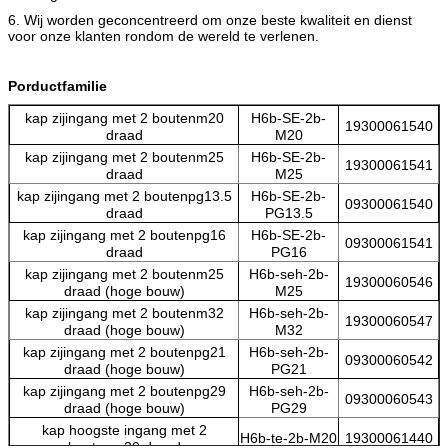
6. Wij worden geconcentreerd om onze beste kwaliteit en dienst
voor onze klanten rondom de wereld te verlenen.
Porductfamilie
kap zijingang met 2 boutenm20
H6b-SE-2b-
19300061540
draad
M20
kap zijingang met 2 boutenm25
H6b-SE-2b-
19300061541
draad
M25
kap zijingang met 2 boutenpg13.5
H6b-SE-2b-
09300061540
draad
PG13.5
kap zijingang met 2 boutenpg16
H6b-SE-2b-
09300061541
draad
PG16
kap zijingang met 2 boutenm25
H6b-seh-2b-
19300060546
draad (hoge bouw)
M25
kap zijingang met 2 boutenm32
H6b-seh-2b-
19300060547
draad (hoge bouw)
M32
kap zijingang met 2 boutenpg21
H6b-seh-2b-
09300060542
draad (hoge bouw)
PG21
kap zijingang met 2 boutenpg29
H6b-seh-2b-
09300060543
draad (hoge bouw)
PG29
kap hoogste ingang met 2
H6b-te-2b-M20
19300061440
boutenm20 draad