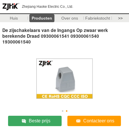
Zhejiang Haoke Electric Co., Ltd.
Huis
Producten
Over ons
Fabriekstocht
>>
De zijschakelaars van de Ingangs Op zwaar werk
berekende Draad 09300061541 09300061540
19300061540
Beste prijs
Contacteer ons