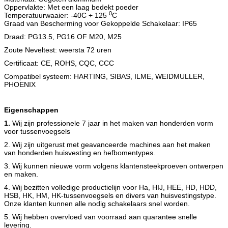
Oppervlakte: Met een laag bedekt poeder
0
Temperatuurwaaier: -40C + 125
C
Graad van Bescherming voor Gekoppelde Schakelaar: IP65
Draad: PG13.5, PG16 OF M20, M25
Zoute Neveltest: weersta 72 uren
Certificaat: CE, ROHS, CQC, CCC
Compatibel systeem: HARTING, SIBAS, ILME, WEIDMULLER,
PHOENIX
Eigenschappen
1.
Wij zijn professionele 7 jaar in het maken van honderden vorm
voor tussenvoegsels
2. Wij zijn uitgerust met geavanceerde machines aan het maken
van honderden huisvesting en hefbomentypes.
3. Wij kunnen nieuwe vorm volgens klantensteekproeven ontwerpen
en maken.
4. Wij bezitten volledige productielijn voor Ha, HIJ, HEE, HD, HDD,
HSB, HK, HM, HK-tussenvoegsels en divers van huisvestingstype.
Onze klanten kunnen alle nodig schakelaars snel worden.
5. Wij hebben overvloed van voorraad aan quarantee snelle
levering.