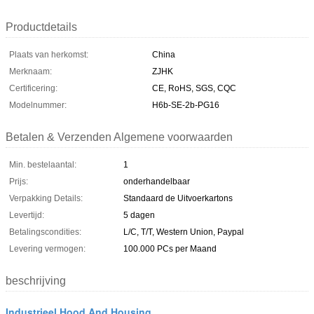
Productdetails
Plaats van herkomst:
China
Merknaam:
ZJHK
Certificering:
CE, RoHS, SGS, CQC
Modelnummer:
H6b-SE-2b-PG16
Betalen & Verzenden Algemene voorwaarden
Min. bestelaantal:
1
Prijs:
onderhandelbaar
Verpakking Details:
Standaard de Uitvoerkartons
Levertijd:
5 dagen
Betalingscondities:
L/C, T/T, Western Union, Paypal
Levering vermogen:
100.000 PCs per Maand
beschrijving
Industrieel Hood And Housing