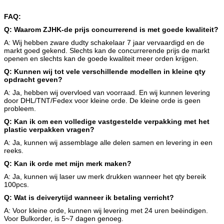
kap hoogste ingang met 2
H6b-te-2b-
09300061440
FAQ:
boutenpg13.5 draad
PG13.5
Q: Waarom ZJHK-de prijs concurrerend is met goede kwaliteit?
kap hoogste ingang met 2
H6b-te-2b-
09300061441
boutenpg16 draad
PG16
A: Wij hebben zware dudty schakelaar 7 jaar vervaardigd en de
kap hoogste ingang met 2
H6b-teh-2b-
markt goed gekend. Slechts kan de concurrerende prijs de markt
19300060446
boutenm25 draad (hoge bouw)
M25
openen en slechts kan de goede kwaliteit meer orden krijgen.
kap hoogste ingang met 2
H6b-teh-2b-
Q: Kunnen wij tot vele verschillende modellen in kleine qty
19300060447
boutenm32 draad (hoge bouw)
M32
opdracht geven?
kap hoogste ingang met 2
H6b-teh-2b-
A: Ja, hebben wij overvloed van voorraad. En wij kunnen levering
09300060442
boutenpg21 draad (hoge bouw)
PG21
door DHL/TNT/Fedex voor kleine orde. De kleine orde is geen
kap hoogste ingang met 2
H6b-teh-2b-
probleem.
09300060443
boutenpg29 draad (hoge bouw)
PG29
Q: Kan ik om een volledige vastgestelde verpakking met het
huisvestingswaterdicht schot
plastic verpakken vragen?
H6b-bk-1L
09300060301
opgezet met 1 metaalhefboom
A: Ja, kunnen wij assemblage alle delen samen en levering in een
huisvestingswaterdicht schot
reeks.
opgezet met 1 metaalhefboom met
H6b-bk-1l-cv
09300060302
Q: Kan ik orde met mijn merk maken?
plastic DEKKING
huisvestingswaterdicht schot
A: Ja, kunnen wij laser uw merk drukken wanneer het qty bereik
opgezet met 1 metaalhefboom met
100pcs.
H6b-bk-1l-MCV
09300060318
metaaldekking
Q: Wat is deiverytijd wanneer ik betaling verricht?
A: Voor kleine orde, kunnen wij levering met 24 uren beëindigen.
Voor Bulkorder, is 5~7 dagen genoeg.