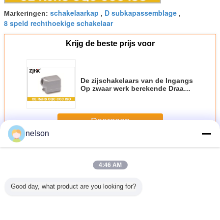
schakelaarkap
D subkapassemblage
Markeringen:
,
,
8 speld rechthoekige schakelaar
Krijg de beste prijs voor
De zijschakelaars van de Ingangs
Op zwaar werk berekende Draad
09300061541 09300061540
19300061540
Doorgaan
nelson
Industrieel Hood And Housing
Meer
4:46 AM
Good day, what product are you looking for?
n de de
24B de waterdicht
09300060302
H6B - BK - 1L op
h10B 
jingang
schothuisvesting
Hoge - de
zwaar werk
waterdicht
an
vervangt Han 24
Rechthoekige
berekende
die en