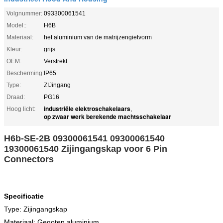
Volgnummer:
093300061541
Model::
H6B
Materiaal:
het aluminium van de matrijzengietvorm
Kleur:
grijs
OEM:
Verstrekt
Bescherming:
IP65
Type:
ZIJingang
Draad:
PG16
industriële elektroschakelaars
Hoog licht:
,
op zwaar werk berekende machtsschakelaar
H6b-SE-2B 09300061541 09300061540
19300061540 Zijingangskap voor 6 Pin
Connectors
Specificatie
Type: Zijingangskap
Materiaal: Gegoten aluminium