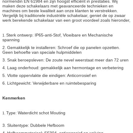
normendin EN 61984 en zijn hoogst efficiënt in prestaties. Wij
maken deze schakelaars met geavanceerde technieken en
machines om beste kwaliteit aan onze klanten te verstrekken.
Vergelijk bij traditionele industriële schakelaar, geniet de op zwaar
werk berekende schakelaar van een groot voordeel zoals hieronder,
Sterk ontwerp: IP65-anti-Stof, Vloeibare en Mechanische
1.
spanning
2. Gemakkelijk te installeren: Schroef die op panelen opzetten.
Geen behoefte van speciale hulpmiddelen
3. Snak beroepsleven: De zoute nevel weerstaat meer dan 72 uren
4. Laag onderhoud: gemakkelijk aan hermontage en verbetering
5. Vlotte oppervlakte die eindigen: Anticorrosief en
6. Lichtgewicht: Verwijderbare en ruimtebesparing
Kenmerken
Type: Waterdicht schot Mouting
1.
3. Sluitentype: Dubbele Hefboom
4. Hefboommateriaal: SS304, anticorrosief en wrijving