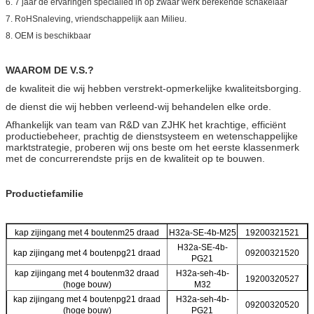
6. 7 jaar de ervaringen specialied in op zwaar werk berekende schakelaar
7. RoHSnaleving, vriendschappelijk aan Milieu.
8.
OEM is beschikbaar
WAAROM DE V.S.?
de kwaliteit die wij hebben verstrekt-opmerkelijke kwaliteitsborging.
de dienst die wij hebben verleend-wij behandelen elke orde.
Afhankelijk van team van R&D van ZJHK het krachtige, efficiënt
productiebeheer, prachtig de dienstsysteem en wetenschappelijke
marktstrategie, proberen wij ons beste om het eerste klassenmerk
met de concurrerendste prijs en de kwaliteit op te bouwen.
Productiefamilie
kap zijingang met 4 boutenm25 draad
H32a-SE-4b-M25
19200321521
H32a-SE-4b-
kap zijingang met 4 boutenpg21 draad
09200321520
PG21
kap zijingang met 4 boutenm32 draad
H32a-seh-4b-
19200320527
(hoge bouw)
M32
kap zijingang met 4 boutenpg21 draad
H32a-seh-4b-
09200320520
(hoge bouw)
PG21