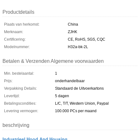
Productdetails
Plaats van herkomst:
China
Merknaam:
ZJHK
Certificering:
CE, RoHS, SGS, CQC
Modelnummer:
H32a-bk-2L
Betalen & Verzenden Algemene voorwaarden
Min. bestelaantal:
1
Prijs:
onderhandelbaar
Verpakking Details:
Standaard de Uitvoerkartons
Levertijd:
5 dagen
Betalingscondities:
L/C, T/T, Western Union, Paypal
Levering vermogen:
100.000 PCs per maand
beschrijving
Industrieel Hood And Housing