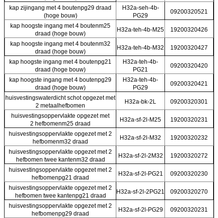
kap zijingang met 4 boutenpg29 draad
H32a-seh-4b-
09200320521
(hoge bouw)
PG29
kap hoogste ingang met 4 boutenm25
H32a-teh-4b-M25
19200320426
draad (hoge bouw)
kap hoogste ingang met 4 boutenm32
H32a-teh-4b-M32
19200320427
draad (hoge bouw)
kap hoogste ingang met 4 boutenpg21
H32a-teh-4b-
09200320420
draad (hoge bouw)
PG21
kap hoogste ingang met 4 boutenpg29
H32a-teh-4b-
09200320421
draad (hoge bouw)
PG29
huisvestingswaterdicht schot opgezet met
H32a-bk-2L
09200320301
2 metaalhefbomen
huisvestingsoppervlakte opgezet met
H32a-sf-2l-M25
19200320231
2 hefbomenm25 draad
huisvestingsoppervlakte opgezet met 2
H32a-sf-2l-M32
19200320232
hefbomenm32 draad
huisvestingsoppervlakte opgezet met 2
H32a-sf-2l-2M32
19200320272
hefbomen twee kantenm32 draad
huisvestingsoppervlakte opgezet met 2
H32a-sf-2l-PG21
09200320230
hefbomenpg21 draad
huisvestingsoppervlakte opgezet met 2
H32a-sf-2l-2PG21
09200320270
hefbomen twee kantenpg21 draad
huisvestingsoppervlakte opgezet met 2
H32a-sf-2l-PG29
09200320231
hefbomenpg29 draad