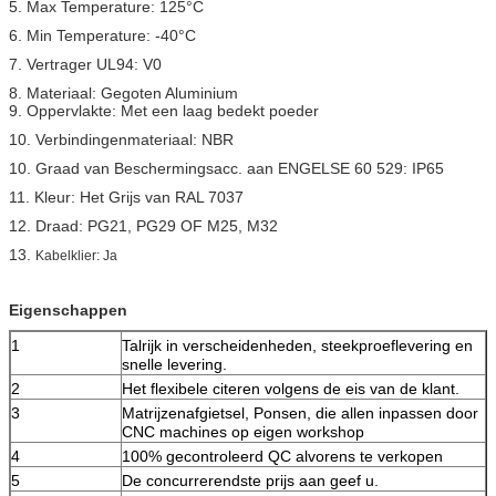
5. Max Temperature: 125°C
6. Min Temperature: -40°C
7. Vertrager UL94: V0
8. Materiaal: Gegoten Aluminium
9. Oppervlakte: Met een laag bedekt poeder
10. Verbindingenmateriaal: NBR
10. Graad van Beschermingsacc. aan ENGELSE 60 529: IP65
11. Kleur: Het Grijs van RAL 7037
12. Draad: PG21, PG29 OF M25, M32
13.
Kabelklier: Ja
Eigenschappen
1
Talrijk in verscheidenheden, steekproeflevering en
snelle levering.
2
Het flexibele citeren volgens de eis van de klant.
3
Matrijzenafgietsel, Ponsen, die allen inpassen door
CNC machines op eigen workshop
4
100% gecontroleerd QC alvorens te verkopen
5
De concurrerendste prijs aan geef u.