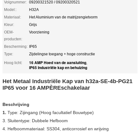
Volgnummer:
09200321520 / 09200320521
Model::
H32A
Materiaal:
Het Aluminium van de matrijzengietvorm
Kleur:
Grijs
OEM-
Voorziening
producten:
Bescherming:
IP65
Type:
Zijdelingse toegang + hoge constructie
16 AMP Hoed van de aansluiting
Hoog licht:
,
IP65 Industriële kap en behuizing
Het Metaal Industriële Kap van h32a-SE-4b-PG21
IP65 voor 16 AMPÈREschakelaar
Beschrijving
1.
Type: Zijingang (Hoog facultatief Bouwtype)
3. Sluitentype: Dubbele Hefboom
4. Hefboommateriaal: SS304, anticorrosief en wrijving