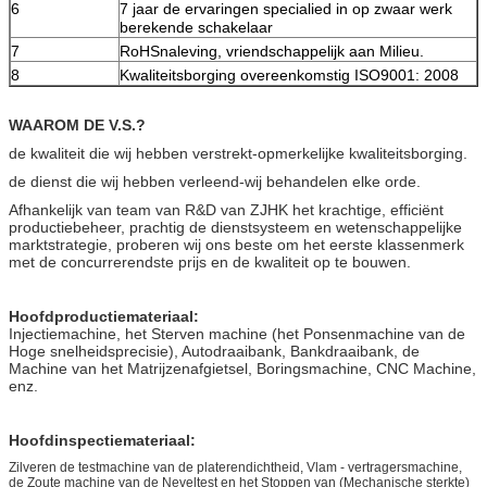
6
7 jaar de ervaringen specialied in op zwaar werk
berekende schakelaar
7
RoHSnaleving, vriendschappelijk aan Milieu.
8
Kwaliteitsborging overeenkomstig ISO9001: 2008
WAAROM DE V.S.?
de kwaliteit die wij hebben verstrekt-opmerkelijke kwaliteitsborging.
de dienst die wij hebben verleend-wij behandelen elke orde.
Afhankelijk van team van R&D van ZJHK het krachtige, efficiënt
productiebeheer, prachtig de dienstsysteem en wetenschappelijke
marktstrategie, proberen wij ons beste om het eerste klassenmerk
met de concurrerendste prijs en de kwaliteit op te bouwen.
Hoofdproductiemateriaal:
Injectiemachine, het Sterven machine (het Ponsenmachine van de
Hoge snelheidsprecisie), Autodraaibank, Bankdraaibank, de
Machine van het Matrijzenafgietsel, Boringsmachine, CNC Machine,
enz.
Hoofdinspectiemateriaal:
Zilveren de testmachine van de platerendichtheid, Vlam - vertragersmachine,
de Zoute machine van de Neveltest en het Stoppen van (Mechanische sterkte)