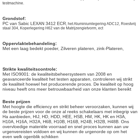
testmachine.
Grondstof:
PC van Sabic LEXAN 3412 ECR
, het Aluminiumlegering ADC12, Roestvrij
staal 304, Koperlegering H62 van de Matrijzengietvorm, ect
Oppervlaktebehandeling:
Met een laag bedekt poeder, Zilveren plateren, zink-Plateren,
Strikte kwaliteitscontrole:
Met ISO9001: de kwaliteitsbeheersysteem van 2008 en
geavanceerde kwaliteit het testen apparaten, controleren wij strikt
de kwaliteit hoewel het producerende proces. De kwaliteit op hoog
niveau heeft ons meer betrouwbaarheid van onze klanten bereikt
Beste prijzen
Met hoogte die efficiency en strikt beheer veroorzaken, kunnen wij
de beste prijzen voor de onze al reeks schakelaars met inbegrip van
Ha aanbieden, HIJ, HD, HDD, HEE, HSB, HM, HK, HK en H3A,
H10A, H16A, H32A, H6B, H10B, H16B, H24B, H32B, H48B. Ons
overvloedige materiële voorraad en snel proces kunnen aan uw
urgenvereisten voldoen en wij kunnen de urgenorde op om het
even welk ogenblik schikken