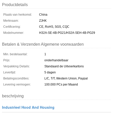
Productdetails
Plaats van herkomst:
China
Merknaam:
ZJHK
Certificering:
CE, RoHS, SGS, CQC
Modelnummer:
H32A-SE-4B-PG21/H32A-SEH-4B-PG29
Betalen & Verzenden Algemene voorwaarden
Min. bestelaantal:
1
Prijs:
onderhandelbaar
Verpakking Details:
Standaard de Uitvoerkartons
Levertijd:
5 dagen
Betalingscondities:
L/C, T/T, Western Union, Paypal
Levering vermogen:
100.000 PCs per Maand
beschrijving
Industrieel Hood And Housing