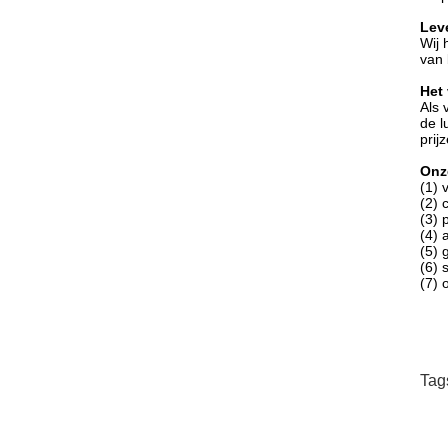
Leve
Wij 
van 
Het
Als 
de l
prij
Onz
(1) 
(2) 
(3) 
(4) 
(5) 
(6) s
(7) 
Tag