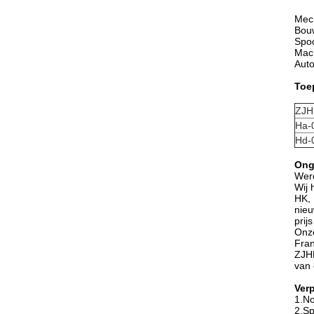
Mech
Bou
Spo
Mach
Auto
Toe
ZJH
Ha-
Hd-
Ong
Werd
Wij 
HK, 
nieu
prijs
Onze
Fran
ZJHK
van 
Ver
1.No
2.Sp