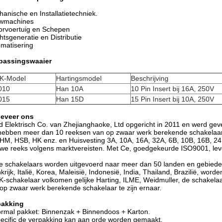
anische en Installatietechniek.
wmachines
orvoertuig en Schepen
tsgeneratie en Distributie
matisering
passingswaaier
K-Model
Hartingsmodel
Beschrijving
010
Han 10A
10 Pin Insert bij 16A, 250V
015
Han 15D
15 Pin Insert bij 10A, 250V
eveer ons
 Elektrisch Co. van Zhejianghaoke, Ltd opgericht in 2011 en werd geves
hebben meer dan 10 reeksen van op zwaar werk berekende schakelaar
HM, HSB, HK enz. en Huisvesting 3A, 10A, 16A, 32A, 6B, 10B, 16B, 24B
we reeks volgens marktvereisten. Met Ce, goedgekeurde ISO9001, lever
 schakelaars worden uitgevoerd naar meer dan 50 landen en gebieden z
krijk, Italië, Korea, Maleisië, Indonesië, India, Thailand, Brazilië, wor
-schakelaar volkomen gelijke Harting, ILME, Weidmuller, de schakelaa
op zwaar werk berekende schakelaar te zijn ernaar.
pakking
rmal pakket: Binnenzak + Binnendoos + Karton.
ecific de verpakking kan aan orde worden gemaakt.