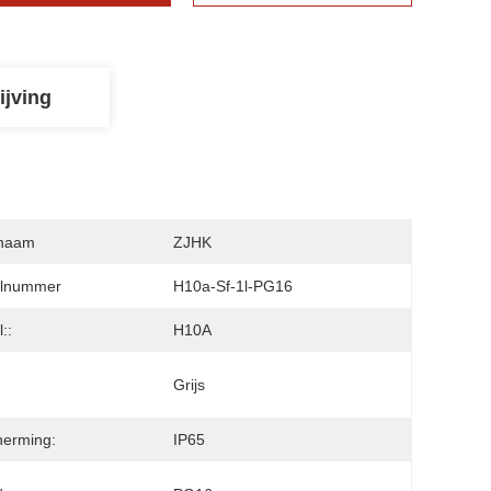
ijving
naam
ZJHK
lnummer
H10a-Sf-1l-PG16
::
H10A
:
Grijs
herming:
IP65