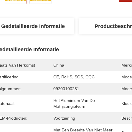
Gedetailleerde Informatie
Productbeschr
edetailleerde Informatie
laats Van Herkomst
China
Merk
rtificering
CE, RoHS, SGS, CQC
Mode
olgnummer:
09200100251
Model
Het Aluminium Van De 
teriaal:
Kleur
Matrijzengietvorm
EM-Producten:
Voorziening
Besc
Met Een Breedte Van Niet Meer 