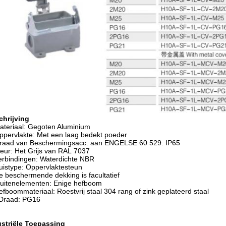
chrijving
ateriaal: Gegoten Aluminium
ppervlakte: Met een laag bedekt poeder
Graad van Beschermingsacc. aan ENGELSE 60 529: IP65
leur: Het Grijs van RAL 7037
erbindingen: Waterdichte NBR
uistype: Oppervlaktesteun
e beschermende dekking is facultatief
luitenelementen: Enige hefboom
efboommateriaal: Roestvrij staal 304 rang of zink geplateerd staal
 Draad: PG16
ustriële Toepassing