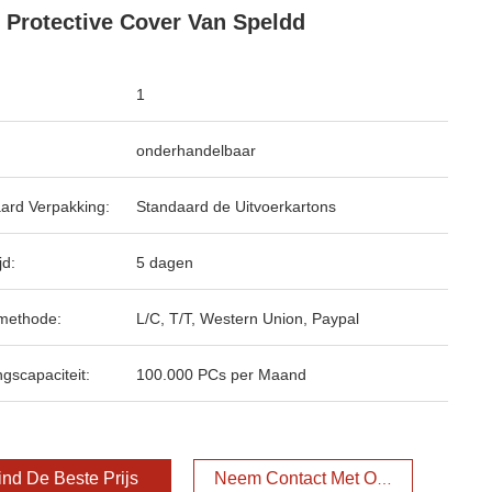
 Protective Cover Van Speldd
1
onderhandelbaar
ard Verpakking:
Standaard de Uitvoerkartons
jd:
5 dagen
methode:
L/C, T/T, Western Union, Paypal
ngscapaciteit:
100.000 PCs per Maand
ind De Beste Prijs
Neem Contact Met Ons Op