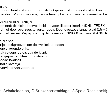
rtijd
hebben heel wat voorraad en als het geen grote hoeveelheid is, kunne
betaling. Voor grote orde, zal de levertijd afhangt van de hoeveelhei
 verschepen Termijn
verzendt de kleine hoeveelheid, gewoonlijk door koerier (DHL, FEDEX, 
ucht of door overzees te verschepen. Door overzees langere tijd (1
zen zal vergen. Wij zijn dichtbij de haven van NINGBO en van SHANGHA
e dienst
vrije steekproeven om de kwaliteit te testen.
concurrerende prijs.
pak volgens de eis van de klant.
aangepast embleem of ontwerp.
goede kwaliteit
nelle levertijd.
overvloed van voorraad
s:
Schakelaarkap
,
D Subkapassemblage
,
8 Speld Rechthoeki