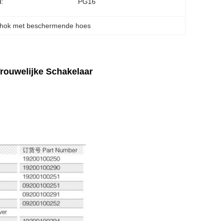
:
PG16
shok met beschermende hoes
Vrouwelijke Schakelaar