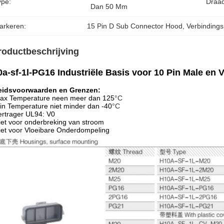
ype:
Draad
Dan 50 Mm
arkeren:
15 Pin D Sub Connector Hood
, 
Verbinding
roductbeschrijving
a-sf-1l-PG16 Industriële Basis voor 10 Pin Male en 
eidsvoorwaarden en Grenzen:
ax Temperature neen meer dan 125
°C
in Temperature niet minder dan -40
°C
ertrager UL94: V0
iet voor onderbreking van stroom
iet voor Vloeibare Onderdompeling