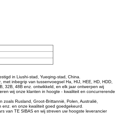
tigd in Liushi-stad, Yueqing-stad, China.
, met inbegrip van tussenvoegsel Ha, HIJ, HEE, HD, HDD,
, 32B, 48B enz. ontwikkeld, en elk jaar ontwerpen wij
en wij onze klanten in hoogte - kwaliteit en concurrerende
oals Rusland, Groot-Brittannië, Polen, Australië,
den enz. en onze kwaliteit goed goedgekeurd.
rs van TE SIBAS en wij streven uw hoogste leverancier