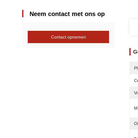
Neem contact met ons op
Contact opnemen
G
P
Ce
V
Ma
O