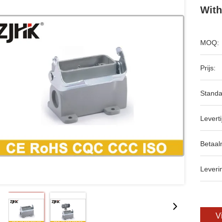
With
MOQ:
Prijs:
Standa
Leverti
Betaal
Leveri
V