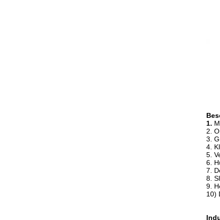
Bes
1.
M
2. O
3. 
4. K
5. V
6. H
7. D
8. S
9. H
10)
Ind