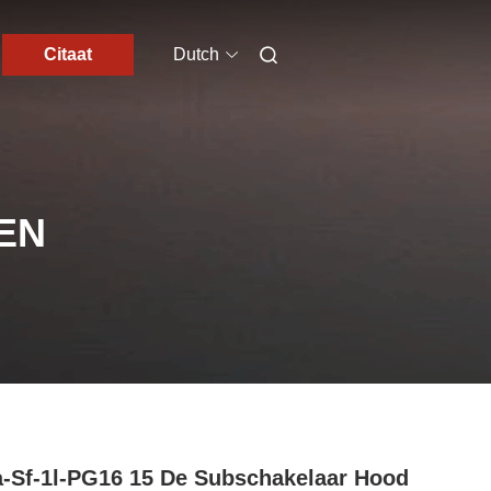
Citaat
Dutch
EN
-Sf-1l-PG16 15 De Subschakelaar Hood