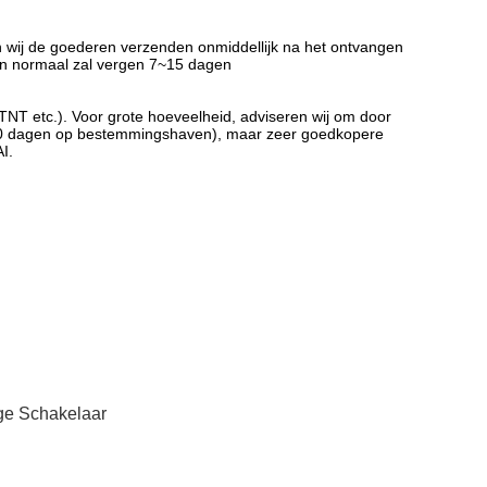
n wij de goederen verzenden onmiddellijk na het ontvangen
d en normaal zal vergen 7~15 dagen
TNT etc.). Voor grote hoeveelheid, adviseren wij om door
5~40 dagen op bestemmingshaven), maar zeer goedkopere
I.
ge Schakelaar