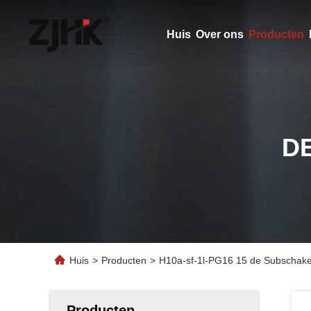
Huis
Over ons
Producten
D
Huis
>
Producten
>
H10a-sf-1l-PG16 15 de Subschakel
Producten