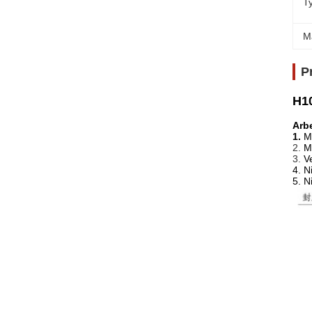
T
M
P
H10
Arb
1.
M
2.
M
3.
V
4. N
5. N