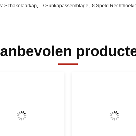
s:
Schakelaarkap
,
D Subkapassemblage
,
8 Speld Rechthoeki
anbevolen product