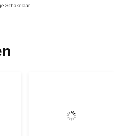
ge Schakelaar
en