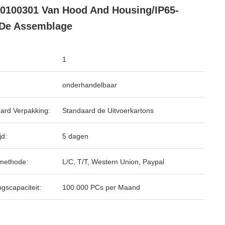
0100301 Van Hood And Housing/IP65-
 De Assemblage
1
onderhandelbaar
ard Verpakking:
Standaard de Uitvoerkartons
jd:
5 dagen
methode:
L/C, T/T, Western Union, Paypal
ngscapaciteit:
100.000 PCs per Maand