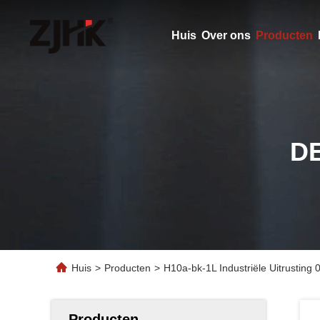
Huis
Over ons
Producten
D
Huis
>
Producten
>
H10a-bk-1L Industriële Uitrusti
Producten