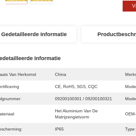
V
Gedetailleerde Informatie
Productbeschr
edetailleerde Informatie
laats Van Herkomst
China
Merk
rtificering
CE, RoHS, SGS, CQC
Mode
olgnummer:
09200100301 / 09200100321
Model
Het Aluminium Van De 
teriaal:
OEM-
Matrijzengietvorm
escherming:
IP65
Type: