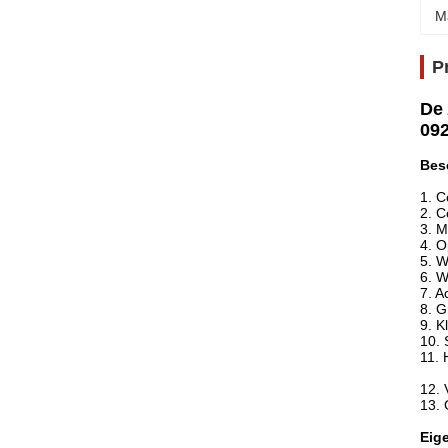
M
P
De 
09
Bes
1.
C
2. C
3. M
4. O
5. 
6. W
7. A
8. G
9. K
10. 
11. 
12. 
13. 
Eig