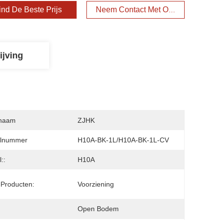
ind De Beste Prijs
Neem Contact Met Ons Op
ijving
naam
ZJHK
lnummer
H10A-BK-1L/H10A-BK-1L-CV
::
H10A
Producten:
Voorziening
Open Bodem