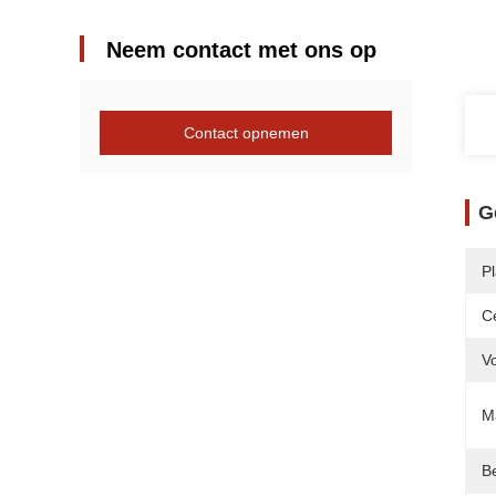
Neem contact met ons op
Contact opnemen
G
P
Ce
V
Ma
B