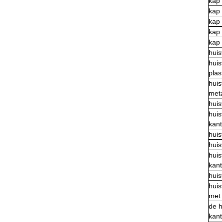
kap
kap
kap
kap
kap
huis
huis
pla
huis
met
hui
hui
kan
hui
hui
hui
kan
hui
hui
met 
de h
kan