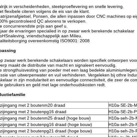
alrijk in verscheidenheden, steekproeflevering en snelle levering.
et flexibele citeren volgens de eis van de klant.
atrijzenafgietsel, Ponsen, die allen inpassen door CNC machines op 
00% gecontroleerd QC alvorens te verkopen.
e concurrerendste prijs aan geef u.
 jaar de ervaringen specialied in op zwaar werk berekende schakelaar
oHSnaleving, vriendschappelijk aan Milieu.
aliteitsborging overeenkomstig ISO9001: 2008
passing
p zwaar werk berekende schakelaars worden specifiek ontworpen voor t
erp maakt de distributie van macht en signaleert eenvoudig.
 strongthuisvesting van poeder met een laag bedekte aluminiumlege
ssie van uitwerpenwater en vuil verhinderen. Vergeleken bij othre Indus
kelaar in zijn modulariteit en eenvoudige connectiviteit, die zeer de
 de gebruikers en geld met lage onderhoudskosten redt.
uctiefamilie
 zijingang met 2 boutenm20 draad
H10a-SE-2b-
 zijingang met 2 boutenpg16 draad
H10a-SE-2b-
 zijingang met 2 boutenm25 draad (hoge bouw)
H10a-seh-2b-
 zijingang met 2 boutenpg16 draad (hoge bouw)
H10a-seh-2b-
 zijingang met 2 boutenpg21 draad (hoge bouw)
H10a-seh-2b-