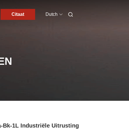
Citaat
Dutch
EN
-Bk-1L Industriële Uitrusting