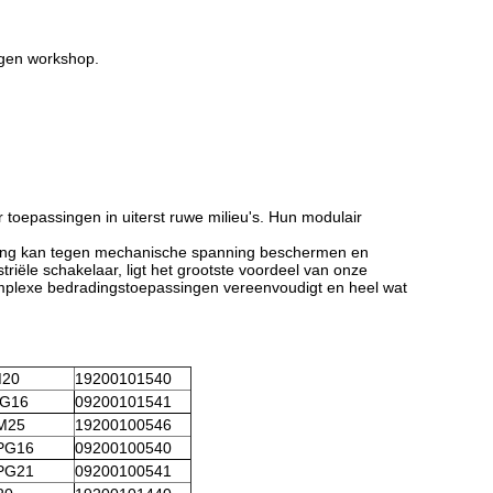
eigen workshop
.
oepassingen in uiterst ruwe milieu's. Hun modulair
ring kan tegen mechanische spanning beschermen en
triële schakelaar, ligt het grootste voordeel van onze
 complexe bedradingstoepassingen vereenvoudigt en heel wat
M20
19200101540
PG16
09200101541
M25
19200100546
PG16
09200100540
PG21
09200100541