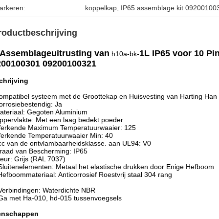
arkeren:
koppelkap
, 
IP65 assemblage kit 09200100
roductbeschrijving
Assemblageuitrusting van
1L IP65 voor 10 P
h10a-bk-
200100301
09200100321
chrijving
ompatibel systeem met de Groottekap en Huisvesting van Harting Han
orrosiebestendig: Ja
ateriaal: Gegoten Aluminium
ppervlakte: Met een laag bedekt poeder
Werkende Maximum Temperatuurwaaier: 125
erkende Temperatuurwaaier Min: 40
cc van de ontvlambaarheidsklasse. aan UL94: V0
raad van Bescherming: IP65
leur: Grijs (RAL 7037)
Sluitenelementen: Metaal het elastische drukken door Enige Hefboom
Hefboommateriaal: Anticorrosief Roestvrij staal 304 rang
Verbindingen: Waterdichte NBR
Ga met Ha-010, hd-015 tussenvoegsels
enschappen