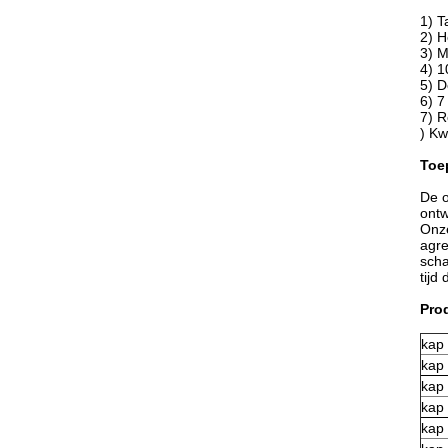
1)
T
2) H
3) M
4)
1
5) D
6) 7
7) R
) Kw
Toe
De o
ontw
Onze
agre
scha
tijd
Prod
kap
kap
kap
kap
kap