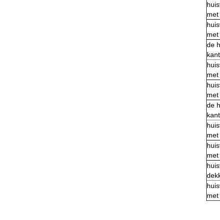
hui
met 
hui
met 
de h
kant
hui
met 
hui
met
de h
kan
hui
met
hui
met
hui
dekk
hui
met