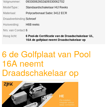
Volgnummer:
09330062602&09330062702
ModelType::
Standaardschakelaar HIJ Reeks
Materiaal:
Polycarbonaat Sabic 3412 ECR
Draadverbinding:
Schroef
Huisvesting:
H6B reeks
Nrs. van Contact:
6
6 Pool-de Certificatie van de Draadschakelaar UL
Hoog licht:
,
16A de golfplaat neemt Draadschakelaar op
6 de Golfplaat van Pool
16A neemt
Draadschakelaar op