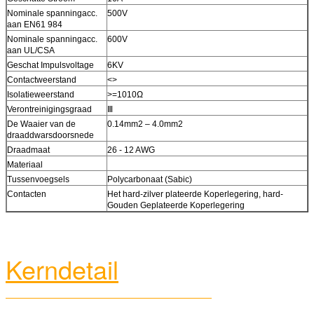
Nominale spanningacc.
500V
aan EN61 984
Nominale spanningacc.
600V
aan UL/CSA
Geschat Impulsvoltage
6KV
Contactweerstand
<>
Isolatieweerstand
>=1010Ω
Verontreinigingsgraad
Ⅲ
De Waaier van de
0.14mm2 – 4.0mm2
draaddwarsdoorsnede
Draadmaat
26 - 12 AWG
Materiaal
Tussenvoegsels
Polycarbonaat (Sabic)
Contacten
Het hard-zilver plateerde Koperlegering, hard-
Gouden Geplateerde Koperlegering
Kerndetail