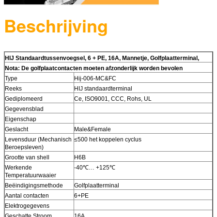
Beschrijving
HIJ Standaardtussenvoegsel, 6 + PE, 16A, Mannetje, Golfplaatterminal,
Nota: De golfplaatcontacten moeten afzonderlijk worden bevolen
Type
Hij-006-MC&FC
Reeks
HIJ standaardterminal
Gediplomeerd
Ce, ISO9001, CCC, Rohs, UL
Gegevensblad
Eigenschap
Geslacht
Male&Female
Levensduur (Mechanisch
≤500 het koppelen cyclus
Beroepsleven)
Grootte van shell
H6B
Werkende
-40℃… +125℃
Temperatuurwaaier
Beëindigingsmethode
Golfplaatterminal
Aantal contacten
6+PE
Elektrogegevens
Geschatte Stroom
16A