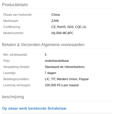
Productdetails
Plaats van herkomst:
China
Merknaam:
ZJHK
Certificering:
CE, RoHS, SGS, CQC,UL
Modelnummer:
Hij-006-MC&FC
Betalen & Verzenden Algemene voorwaarden
Min. bestelaantal:
5
Prijs:
onderhandelbaar
Verpakking Details:
Standaard de Uitvoerkartons
Levertijd:
7 dagen
Betalingscondities:
L/C, T/T, Western Union, Paypal
Levering vermogen:
100.000 PCs per maand
beschrijving
Op zwaar werk berekende Schakelaar