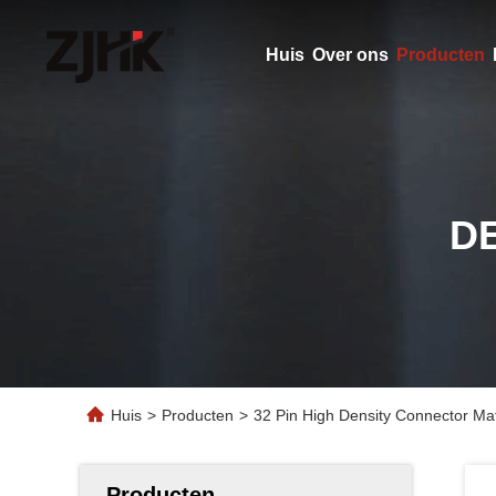
Huis
Over ons
Producten
D
Huis
>
Producten
>
32 Pin High Density Connector Ma
Producten