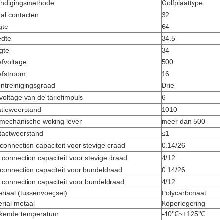
indigingsmethode
Golfplaattype
al contacten
32
gte
64
edte
34.5
gte
34
efvoltage
500
efstroom
16
ntreinigingsgraad
Drie
voltage van de tariefimpuls
6
atieweerstand
1010
 mechanische woking leven
meer dan 500
tactweerstand
≤1
connection capaciteit voor stevige draad
0.14/26
connection capaciteit voor stevige draad
4/12
connection capaciteit voor bundeldraad
0.14/26
connection capaciteit voor bundeldraad
4/12
riaal (tussenvoegsel)
Polycarbonaat
rial metaal
Koperlegering
kende temperatuur
-40℃~+125℃