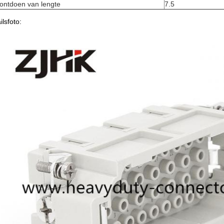
ontdoen van lengte
7.5
ilsfoto: