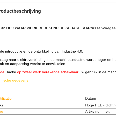
roductbeschrijving
 32 OP ZWAAR WERK BEREKEND DE SCHAKELAARtussenvoegsel 
de introductie en de ontwikkeling van Industrie 4,0.
raag naar elektroverbinding in de machinesindustrie wordt hoger en hog
k en aanpassing vereist te ontwikkelen.
n
de
Haoke
op zwaar werk berekende schakelaar
uw gebruik in de machi
hnische gegevens
tificatie
Datum
ks
Hoge
HEE
- dichth
ie
Artikelnummer.