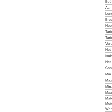
Beë
Aant
Len
Bre
Hoo
Tari
Tari
Vero
Het 
Isol
Het
Con
Min.
Max.
Min.
Max.
Mate
Mete
Wer