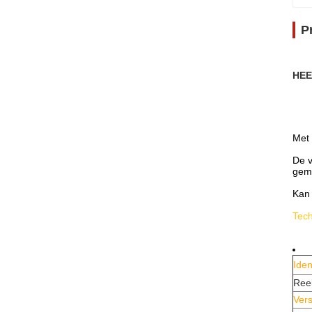
P
HEE
Met 
De v
gema
Ka
Tec
Iden
Ree
Vers