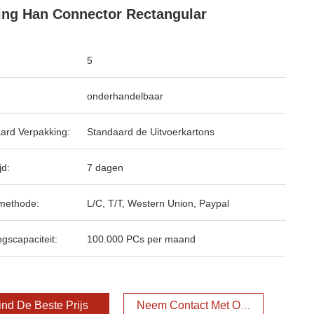
ing Han Connector Rectangular
5
onderhandelbaar
ard Verpakking:
Standaard de Uitvoerkartons
jd:
7 dagen
methode:
L/C, T/T, Western Union, Paypal
ngscapaciteit:
100.000 PCs per maand
ind De Beste Prijs
Neem Contact Met Ons Op