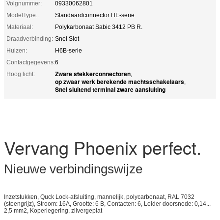
Volgnummer:
09330062801
ModelType::
Standaardconnector HE-serie
Materiaal:
Polykarbonaat Sabic 3412 PB R.
Draadverbinding:
Snel Slot
Huizen:
H6B-serie
Contactgegevens:
6
Zware stekkerconnectoren
Hoog licht:
,
op zwaar werk berekende machtsschakelaars
,
Snel sluitend terminal zware aansluiting
Vervang Phoenix perfect.
Nieuwe verbindingswijze
Inzetstukken, Quck Lock-afsluiting, mannelijk, polycarbonaat, RAL 7032
(steengrijz), Stroom: 16A, Grootte: 6 B, Contacten: 6, Leider doorsnede: 0,14...
2,5 mm2, Koperlegering, zilvergeplat