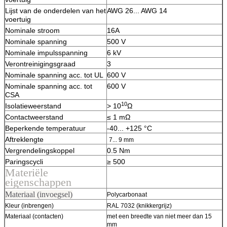
Lijst van de onderdelen van het
AWG 26... AWG 14
voertuig
Nominale stroom
16A
Nominale spanning
500 V
Nominale impulsspanning
6 kV
Verontreinigingsgraad
3
Nominale spanning acc. tot UL
600 V
Nominale spanning acc. tot
600 V
CSA
10
Isolatieweerstand
> 10
Ω
Contactweerstand
≤ 1 mΩ
Beperkende temperatuur
-40... +125 °C
Aftreklengte
7... 9 mm
Vergrendelingskoppel
0.5 Nm
Paringscycli
≥ 500
Materiële
eigenschappen
Materiaal (invoegsel)
Polycarbonaat
Kleur (inbrengen)
RAL 7032 (knikkergrijz)
Materiaal (contacten)
met een breedte van niet meer dan 15
mm