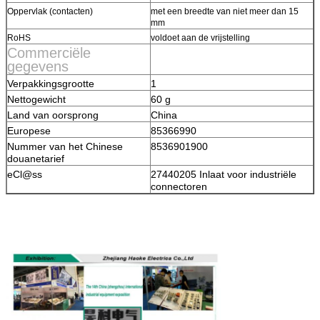
Oppervlak (contacten)
met een breedte van niet meer dan 15
mm
RoHS
voldoet aan de vrijstelling
Commerciële
gegevens
Verpakkingsgrootte
1
Nettogewicht
60 g
Land van oorsprong
China
Europese
85366990
Nummer van het Chinese
8536901900
douanetarief
eCl@ss
27440205 Inlaat voor industriële
connectoren