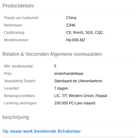
Productdetails
Plaats van herkomst:
China
Merknaam:
ZJHK
Certificering:
CE, RoHS, SGS, CQC,
Modelnummer:
Hij-006-MZ
Betalen & Verzenden Algemene voorwaarden
Min. bestelaantal:
5
Prijs:
onderhandelbaar
Verpakking Details:
Standaard de Uitvoerkartons
Levertijd:
7 dagen
Betalingscondities:
L/C, T/T, Western Union, Paypal
Levering vermogen:
100.000 PCs per maand
beschrijving
Op zwaar werk berekende Schakelaar