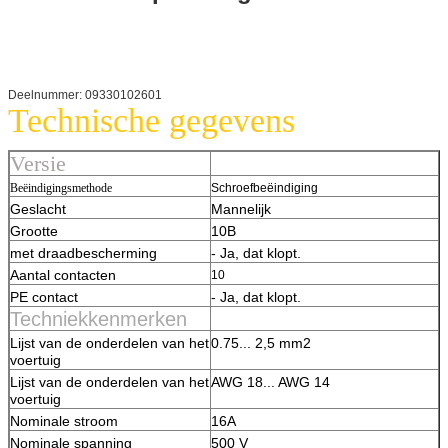
Deelnummer: 09330102601
Technische gegevens
Versie
Beëindigingsmethode
Schroefbeëindiging
Geslacht
Mannelijk
Grootte
10B
met draadbescherming
- Ja, dat klopt.
Aantal contacten
10
PE contact
- Ja, dat klopt.
Techniekkenmerken
Lijst van de onderdelen van het
0.75... 2,5 mm2
voertuig
Lijst van de onderdelen van het
AWG 18... AWG 14
voertuig
Nominale stroom
16A
Nominale spanning
500 V