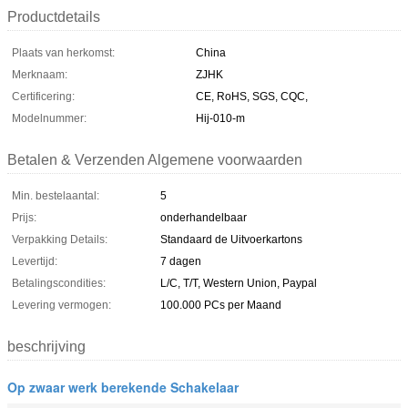
Productdetails
Plaats van herkomst:
China
Merknaam:
ZJHK
Certificering:
CE, RoHS, SGS, CQC,
Modelnummer:
Hij-010-m
Betalen & Verzenden Algemene voorwaarden
Min. bestelaantal:
5
Prijs:
onderhandelbaar
Verpakking Details:
Standaard de Uitvoerkartons
Levertijd:
7 dagen
Betalingscondities:
L/C, T/T, Western Union, Paypal
Levering vermogen:
100.000 PCs per Maand
beschrijving
Op zwaar werk berekende Schakelaar