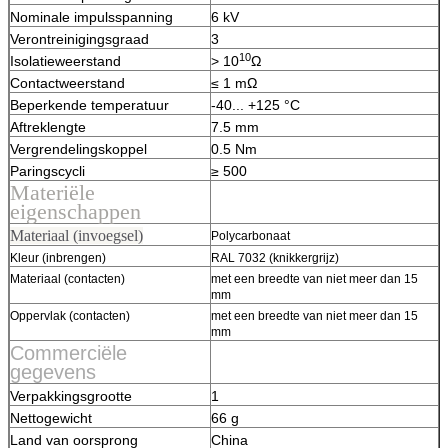
Nominale impulsspanning
6 kV
Verontreinigingsgraad
3
10
Isolatieweerstand
> 10
Ω
Contactweerstand
≤ 1 mΩ
Beperkende temperatuur
-40... +125 °C
Aftreklengte
7.5 mm
Vergrendelingskoppel
0.5 Nm
Paringscycli
≥ 500
Materiële
eigenschappen
Materiaal (invoegsel)
Polycarbonaat
Kleur (inbrengen)
RAL 7032 (knikkergrijz)
Materiaal (contacten)
met een breedte van niet meer dan 15
mm
Oppervlak (contacten)
met een breedte van niet meer dan 15
mm
Commerciële
gegevens
Verpakkingsgrootte
1
Nettogewicht
66 g
Land van oorsprong
China