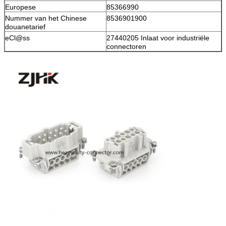
Europese
85366990
Nummer van het Chinese
8536901900
douanetarief
eCl@ss
27440205 Inlaat voor industriële
connectoren