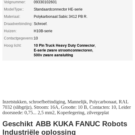
Volgnummer:
09330102601
ModelType::
Standaardconnector HE-serie
Materiaal:
Polykarbonaat Sabic 3412 PB R.
Draadverbinding:
Schroef.
Huizen:
H10B-serie
Contactgegevens:
10
10 Pin Truck Heavy Duty Connector
Hoog licht:
,
E-serie zware stroomconnectoren
,
500v zware aansluiting
Inzetstukken, schroefbeëindiging, Mannelijk, Polycarbonaat, RAL
7032 (slibgrijz), Stroom: 16A, Grootte: 10 B, Contacten: 10, Leider
doorsnede: 0,75... 2,5 mm2, Koperlegering, zilvergeplat
Geschikt
ABB KUKA FANUC Robots
Industriële oplossing