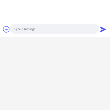
Chat
Vraag een offerte
aan
Photo
Video Call
Audio Call