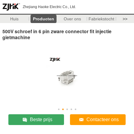
Zhejiang Haoke Electric Co., Ltd.
Huis
Producten
Over ons
Fabriekstocht
>>
500V schroef in 6 pin zware connector fit injectie
gietmachine
Beste prijs
Contacteer ons