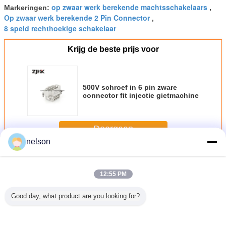
op zwaar werk berekende machtsschakelaars
Markeringen:
,
Op zwaar werk berekende 2 Pin Connector
,
8 speld rechthoekige schakelaar
Krijg de beste prijs voor
500V schroef in 6 pin zware
connector fit injectie gietmachine
Doorgaan
nelson
Op zwaar werk berekende Schakelaar
Meer
12:55 PM
Good day, what product are you looking for?
10 de
HE 32 Pin Heavy
16 Pin Industrial
HA-016
Hot Ru
dichte
Wire Connectors
Heavy Duty
Rectangular
Temper