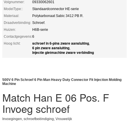
Volgnummer:
09330062601
ModelType::
Standaardconnector HE-serie
Materiaal:
Polykarbonaat Sabic 3412 PB R.
Draadverbinding:
Schroef.
Huizen:
H6B-serie
Contactgegevens:
6
schroef in 6-pins zware aansluiting
Hoog licht:
,
6 pin zware aansluiting
,
Injectie gietmachine zware verbinding
500V 6 Pin Schroef 6 Pin Man Heavy Duty Connector Fit Injection Molding
Machine
Match Han E 06 Pos. F
Invoeg schroef
Invoegingen, schroefbeëindiging, Vrouwelijk