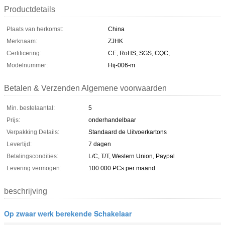
Productdetails
Plaats van herkomst:
China
Merknaam:
ZJHK
Certificering:
CE, RoHS, SGS, CQC,
Modelnummer:
Hij-006-m
Betalen & Verzenden Algemene voorwaarden
Min. bestelaantal:
5
Prijs:
onderhandelbaar
Verpakking Details:
Standaard de Uitvoerkartons
Levertijd:
7 dagen
Betalingscondities:
L/C, T/T, Western Union, Paypal
Levering vermogen:
100.000 PCs per maand
beschrijving
Op zwaar werk berekende Schakelaar