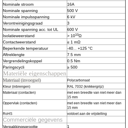
Nominale stroom
16A
Nominale spanning
500 V
Nominale impulsspanning
6 kV
Verontreinigingsgraad
3
Nominale spanning acc. tot UL
600 V
10
Isolatieweerstand
> 10
Ω
Contactweerstand
≤ 1 mΩ
Beperkende temperatuur
-40... +125 °C
Aftreklengte
7.5 mm
Vergrendelingskoppel
0.5 Nm
Paringscycli
≥ 500
Materiële eigenschappen
Materiaal (invoegsel)
Polycarbonaat
Kleur (inbrengen)
RAL 7032 (knikkergrijz)
Materiaal (contacten)
met een breedte van niet meer dan
15 mm
Oppervlak (contacten)
met een breedte van niet meer dan
15 mm
RoHS
voldoet aan de vrijstelling
Commerciële gegevens
Verpakkingsgrootte
1