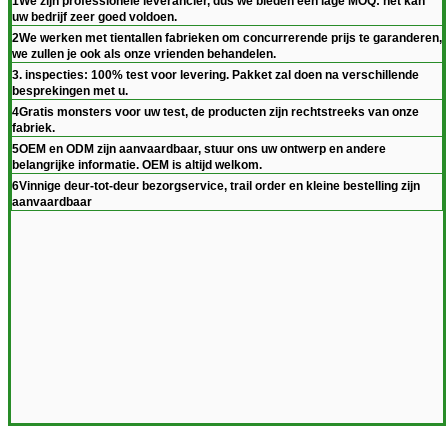
1We zijn professionele leverancier, dus we bieden een lage MOQ: het kan
uw bedrijf zeer goed voldoen.
2We werken met tientallen fabrieken om concurrerende prijs te garanderen,
we zullen je ook als onze vrienden behandelen.
3. inspecties: 100% test voor levering. Pakket zal doen na verschillende
besprekingen met u.
4Gratis monsters voor uw test, de producten zijn rechtstreeks van onze
fabriek.
5OEM en ODM zijn aanvaardbaar, stuur ons uw ontwerp en andere
belangrijke informatie. OEM is altijd welkom.
6Vinnige deur-tot-deur bezorgservice, trail order en kleine bestelling zijn
aanvaardbaar