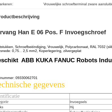
arkeren:
Vrouwelijke schroefterminal zware aansluit
roductbeschrijving
rvang Han E 06 Pos. F Invoegschroef
tstukken, Schroefbeëindiging, Vrouwelijk, Polycarbonaat, RAL 7032 (slib
snede: 0,75... 2,5 mm2, Koperlegering, zilvergeplat
schikt
ABB KUKA FANUC Robots Indust
lnummer: 09330062701
echnische gegevens
ntificatie
egorie
Invoegsels
ks
Hij