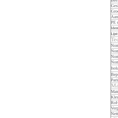
Beë
Ges
Gro
Aant
PE 
Iden
Lijs
Te
Nom
Nom
Nom
Nom
Isol
Bep
Pari
Ma
Mate
Kleu
Ro
Ver
Net