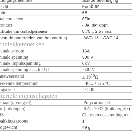
indigingsmethode
Schroefbeëindiging
lacht
bier
Fem
otte
6B
al contacten
6Pin
contact
- Ja, dat klopt.
0.75... 2,5 mm2
tificatie van contactpersonen
t van de onderdelen van het voertuig
AWG 18... AWG 14
chniekkenmerken
inale stroom
16A
inale spanning
500 V
inale impulsspanning
kV
6
inale spanning acc. tot UL
600 V
atieweerstand
10
≥ 10
Ω
erkende temperatuur
-40... +125 °C
ngscycli
≥ 500
teriële eigenschappen
riaal (invoegsel)
Polycarbonaat
r (inbrengen)
RAL 7032 (knikkergrijz)
HS
in overeenstemming met d
C
pakkingsgrootte
1
togewicht
49 g