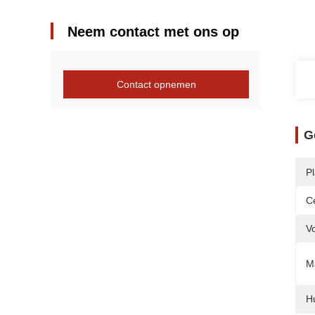
Neem contact met ons op
Contact opnemen
G
P
Ce
V
Ma
H