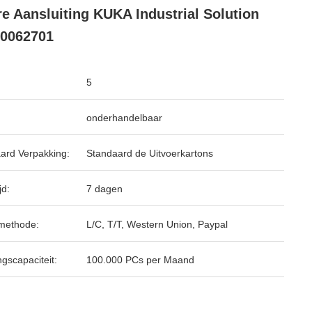
e Aansluiting KUKA Industrial Solution
0062701
5
onderhandelbaar
ard Verpakking:
Standaard de Uitvoerkartons
jd:
7 dagen
methode:
L/C, T/T, Western Union, Paypal
ngscapaciteit:
100.000 PCs per Maand