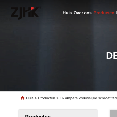
Huis
Over ons
Producten
D
Huis
>
Producten
>
16 ampere vrouwelijke schroef ter
Producten