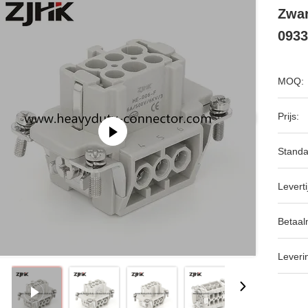
Zwar
0933
MOQ:
Prijs:
Standa
Leverti
Betaal
Leveri