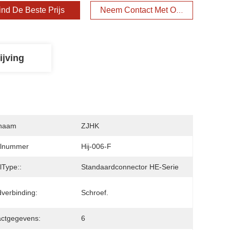
ind De Beste Prijs
Neem Contact Met Ons Op
ijving
naam
ZJHK
lnummer
Hij-006-F
Type::
Standaardconnector HE-Serie
verbinding:
Schroef.
ctgegevens:
6