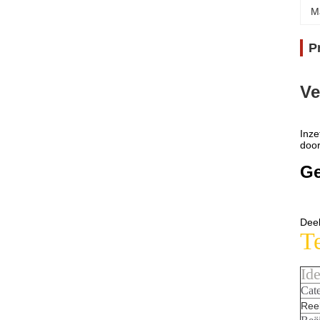
M
P
Ve
Inze
door
Ge
Dee
T
Ide
Cat
Ree