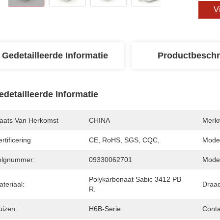
V
Gedetailleerde Informatie
Productbeschr
edetailleerde Informatie
laats Van Herkomst
CHINA
Merk
rtificering
CE, RoHS, SGS, CQC,
Mode
olgnummer:
09330062701
Model
Polykarbonaat Sabic 3412 PB 
teriaal:
Draad
R.
uizen:
H6B-Serie
Conta