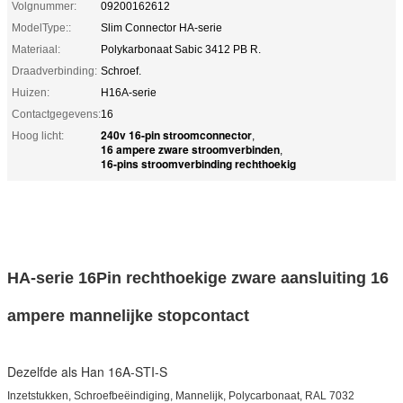
Volgnummer:
09200162612
ModelType::
Slim Connector HA-serie
Materiaal:
Polykarbonaat Sabic 3412 PB R.
Draadverbinding:
Schroef.
Huizen:
H16A-serie
Contactgegevens:
16
240v 16-pin stroomconnector
Hoog licht:
,
16 ampere zware stroomverbinden
,
16-pins stroomverbinding rechthoekig
HA-serie 16Pin rechthoekige zware aansluiting 16
ampere mannelijke stopcontact
Dezelfde als Han 16A-STI-S
Inzetstukken, Schroefbeëindiging, Mannelijk, Polycarbonaat, RAL 7032