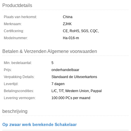
Productdetails
Plaats van herkomst:
China
Merknaam:
ZJHK
Certificering:
CE, RoHS, SGS, CQC,
Modelnummer:
Ha-016-m
Betalen & Verzenden Algemene voorwaarden
Min. bestelaantal:
5
Prijs:
onderhandelbaar
Verpakking Details:
Standaard de Uitvoerkartons
Levertijd:
7 dagen
Betalingscondities:
L/C, T/T, Western Union, Paypal
Levering vermogen:
100.000 PCs per maand
beschrijving
Op zwaar werk berekende Schakelaar