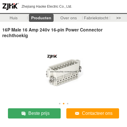
Zhejiang Haoke Electric Co., Ltd.
Huis
Producten
Over ons
Fabriekstocht
>>
16P Male 16 Amp 240v 16-pin Power Connector
rechthoekig
Beste prijs
Contacteer ons