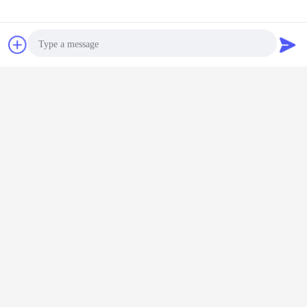
Chat
Vraag een offerte
aan
Photo
op zwaar werk berekende machtsschakelaars
Markeringen:
,
Video Call
Op zwaar werk berekende 2 Pin Connector
,
8 speld rechthoekige schakelaar
Audio Call
Krijg de beste prijs voor
16P Male 16 Amp 240v 16-pin
Power Connector rechthoekig