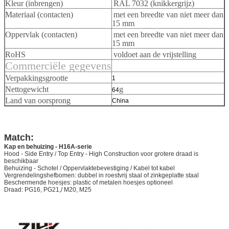
Kleur (inbrengen)
RAL 7032 (knikkergrijz)
Materiaal (contacten)
met een breedte van niet meer dan
15 mm
Oppervlak (contacten)
met een breedte van niet meer dan
15 mm
RoHS
voldoet aan de vrijstelling
Commerciële gegevens
Verpakkingsgrootte
1
Nettogewicht
g
64
Land van oorsprong
China
Match:
Kap en behuizing - H16A-serie
Hood - Side Entry / Top Entry - High Construction voor grotere draad is
beschikbaar
Behuizing - Schotel / Oppervlaktebevestiging / Kabel tot kabel
Vergrendelingshefbomen: dubbel in roestvrij staal of zinkgeplatte staal
Beschermende hoesjes: plastic of metalen hoesjes optioneel
Draad: PG16, PG21,/ M20, M25