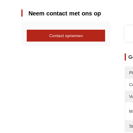
Neem contact met ons op
Contact opnemen
G
P
Ce
V
Ma
S