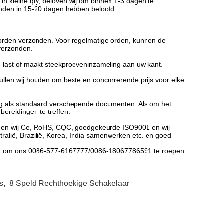
in kleine qty, beloven wij om binnen 1-3 dagen te
zonden in 15-20 dagen hebben beloofd.
 worden verzonden. Voor regelmatige orden, kunnen de
verzonden.
ke last of maakt steekproeveninzameling aan uw kant.
zullen wij houden om beste en concurrerende prijs voor elke
rong als standaard verschepende documenten. Als om het
ereidingen te treffen.
regen wij Ce, RoHS, CQC, goedgekeurde ISO9001 en wij
tralië, Brazilië, Korea, India samenwerken etc. en goed
zelt om ons 0086-577-6167777/0086-18067786591 te roepen
s
,
8 Speld Rechthoekige Schakelaar