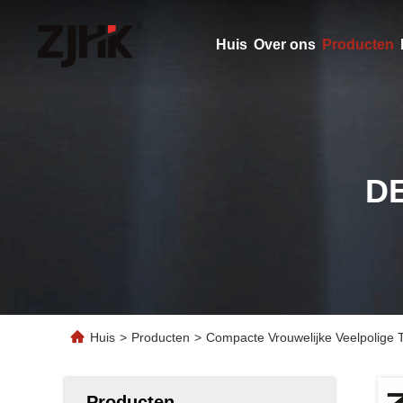
Huis
Over ons
Producten
D
Huis
>
Producten
>
Compacte Vrouwelijke Veelpolige
Producten