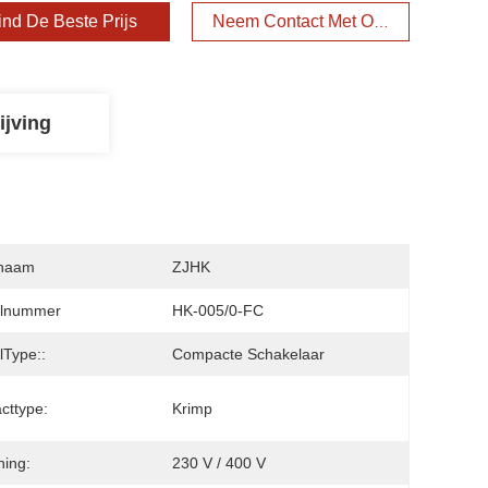
ind De Beste Prijs
Neem Contact Met Ons Op
ijving
naam
ZJHK
lnummer
HK-005/0-FC
Type::
Compacte Schakelaar
cttype:
Krimp
ing:
230 V / 400 V