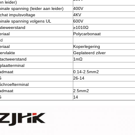
en leider)
nale spanning (leider aan leider)
400V
chat impulsvoltage
4KV
inale spanning volgens UL
600V
atieweerstand
≥1010Ω
riaal
Polycarbonaat
ld
riaal
Koperlegering
ervlakte
Geplateerd zilver
tactweerstand
1mΩ
plaatterminal
admaat
0.14-2.5mm2
G
26-14
Schroefterminal
admaat
2.5mm2
G
14