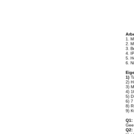
Arb
1. 
2. M
3. B
4. I
5. H
6. N
Eig
1)
T
2) H
3) M
4) 1
5) D
6) 7
8) R
9) K
Q1:
Gee
Q2: 