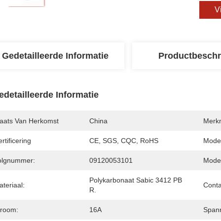
V
Gedetailleerde Informatie
Productbeschr
edetailleerde Informatie
laats Van Herkomst
China
Merk
rtificering
CE, SGS, CQC, RoHS
Mode
olgnummer:
09120053101
Model
Polykarbonaat Sabic 3412 PB 
teriaal:
Conta
R.
troom:
16A
Spann