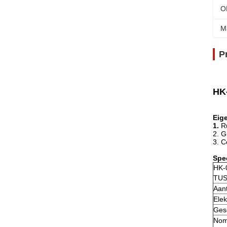
O
M
P
HK-
Eig
1.
R
2. G
3. C
Spec
HK-
TU
Aant
Elek
Ges
Nom