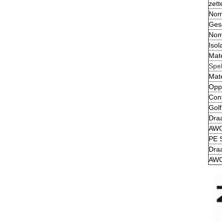
zett
Nomi
Ges
Nom
Isol
Mate
Spe
Mate
Opp
Con
Golf
Dra
AW
PE 
Dra
AW