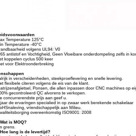
eidsvoorwaarden
Max Temperature 125°C
in Temperature -40°C
randbaarheid volgens UL94: V0
P65 antistof en Vochtigheid, Geen Vloeibare onderdompeling zelfs in kort
et koppelen cyclus 500 keer
iet voor Elektroonderbreking
enschappen
alrijk in verscheidenheden, steekproeflevering en snelle levering.
et flexibele citeren volgens de eis van de klant.
atrijzenafgietsel, Ponsen, die allen inpassen door CNC machines op e
00% gecontroleerd QC alvorens te verkopen.
e concurrerendste prijs aan geef u.
 jaar de ervaringen specialied in op zwaar werk berekende schakelaar
oHSnaleving, vriendschappelijk aan Milieu.
waliteitsborging overeenkomstig ISO9001: 2008
 Wat is MOQ?
n grens.
Hoe lang is de levertijd?