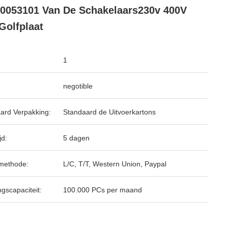
0053101 Van De Schakelaars230v 400V
Golfplaat
1
negotible
ard Verpakking:
Standaard de Uitvoerkartons
jd:
5 dagen
methode:
L/C, T/T, Western Union, Paypal
ngscapaciteit:
100.000 PCs per maand