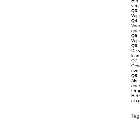
Het 
verz
Q3:
Wij 
Q4:
Voor
goed
Q5:
Wij 
Q6: 
De v
klan
Q7.
Gewo
even
Q8:
Als 
doen
teru
Het 
als 
Tag