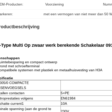
EM-Producten:
Voorziening
Numm
arkeren:
met een vermogen van niet meer dan 50 
roductbeschrijving
Type Multi Op zwaar werk berekende Schakelaar 09
enschappen
uimtebesparing en compact ontwerp
rond met schroefterminal
ompatibele systemen met plastiek en metaalhuisvesting van H3A
ificatie
005/0 COMPACTE
SSENVOEGSELS
allen contacten
5+PE
troprestaties volgens
EN61984
chatte current1
10A
inale spanning (aan de grond te
230V