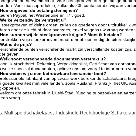
hangt van de hoeveelheid af. Voor steekproeven of regelmatige punten 
enden. Voor massaproduktie, zulke als 20ft container die wij aan ver
 Hoe ongeveer de betalingstermijnen?
keuren Paypal, het Westenunie en T/T. goed.
 Welke verzendwijze verstrekt u?
 steekproeven of kleine orden, zullen de goederen door uitdrukkelijk
eren door de lucht of door overzees, enkel volgens uw vraag worden 
 Hoe kunnen wij de steekproeven krijgen? Moet ik betalen?
verstrekken vrije steekproeven, maar u hebt loon nodig de uitdrukkelij
Wat is de prijs?
erschillende punten verschillende markt zal verschillende kosten zijn, 
t te geven.
Welk soort verschepende documenten verstrekt u?
onlijk Vrachtbrief, Rekening, Verpakkingslijst, Certificaat van oorsp
 welke speccial documenten, gelieve ons om vooraf te informeren voorb
 Hoe weten wij u een betrouwbare leverancier bent?
professionele fabrikant van op zwaar werk berekende schakelaars, k
 goede kwaliteit met vele landen, zoals Rusland, Frankrijk, het UK, Aus
gkoppelen.
welkom om onze fabriek in Liushi-Stad, Yueqing te bezoeken en aar
geen vraag.
s:
Multispeldschakelaars
,
Industriële Rechthoekige Schakelaar