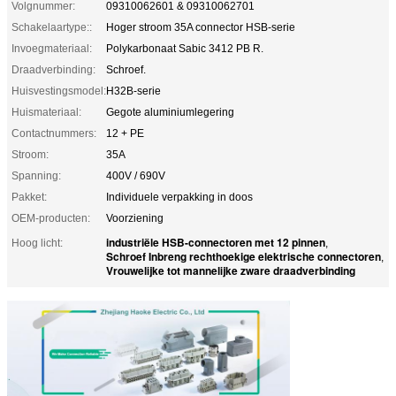
Volgnummer:
09310062601 & 09310062701
Schakelaartype::
Hoger stroom 35A connector HSB-serie
Invoegmateriaal:
Polykarbonaat Sabic 3412 PB R.
Draadverbinding:
Schroef.
Huisvestingsmodel:
H32B-serie
Huismateriaal:
Gegote aluminiumlegering
Contactnummers:
12 + PE
Stroom:
35A
Spanning:
400V / 690V
Pakket:
Individuele verpakking in doos
OEM-producten:
Voorziening
industriële HSB-connectoren met 12 pinnen
Hoog licht:
,
Schroef Inbreng rechthoekige elektrische connectoren
,
Vrouwelijke tot mannelijke zware draadverbinding