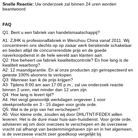
Snelle Reactie:
Uw onderzoek zal binnen 24 uren worden
beantwoord
FAQ
Q1: Bent u een fabriek van handelsmaatschappij?
A1: ZJHK is profesionalfabriek in Wenzhou China vanaf 2011. Wij
concentreren ons slechts op op zwaar werk berekende schakelaar
en bieden altijd de concurrerendste prijs en de goede
naverkoopdienst in de hele wereld aan klanten aan.
Q2: Hoe beheert uw fabriek kwaliteitscontrole? En hoe lang is de
kwaliteit waarborg?
A2: 12 maandgarantie. En al onze producten zijn geïnspecteerd en
geteste 100% alvorens te verkopen.
Q3: Wanneer kan ik de prijs krijgen?
A3: Tijdens 8:00 am aan 17:00 p.m., zal uw onderzoek reactie
binnen 2 uren, niet minder dan 12 uren zijn.
Q4: Hoe lang is levert tijd?
A4. Het vergt gewoonlijk werkdagen ongeveer 1 voor
steekproeforde en 3 - 15 dagen voor grote orde.
Q5: Wat is de prijs van het verschepen?
A5: Voor kleine orde, zouden wij door DHL/TNT/FEDEX willen
leveren. Het is de dure maar huis-aan-huisdienst. Voor grote orde,
adviseren wij om door overzees te verschepen en de overzeese
vracht zal afhangt van bestemmingshaven zijn en in het algemeen,
is de overzeese vracht zeer goedkoop vergelijkt bij