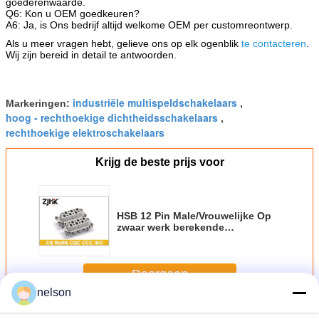
goederenwaarde.
Q6: Kon u OEM goedkeuren?
A6: Ja, is Ons bedrijf altijd welkome OEM per customreontwerp.
Als u meer vragen hebt, gelieve ons op elk ogenblik
te contacteren
.
Wij zijn bereid in detail te antwoorden.
industriële multispeldschakelaars
Markeringen:
,
hoog - rechthoekige dichtheidsschakelaars
,
rechthoekige elektroschakelaars
Krijg de beste prijs voor
HSB 12 Pin Male/Vrouwelijke Op
zwaar werk berekende
Draadschakelaar met
Schroeftussenvoegsel
Doorgaan
nelson
Op zwaar werk berekende Draadschakelaar
Meer