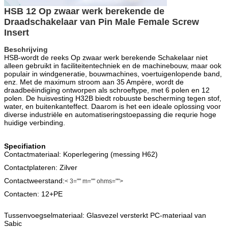
HSB 12 Op zwaar werk berekende de
Draadschakelaar van Pin Male Female Screw
Insert
Beschrijving
HSB-wordt de reeks Op zwaar werk berekende Schakelaar niet
alleen gebruikt in faciliteitentechniek en de machinebouw, maar ook
populair in windgeneratie, bouwmachines, voertuigenlopende band,
enz. Met de maximum stroom aan 35 Ampère, wordt de
draadbeëindiging ontworpen als schroeftype, met 6 polen en 12
polen. De huisvesting H32B biedt robuuste bescherming tegen stof,
water, en buitenkanteffect. Daarom is het een ideale oplossing voor
diverse industriële en automatiseringstoepassing die requrie hoge
huidige verbinding.
Specifiation
Contactmateriaal: Koperlegering (messing H62)
Contactplateren: Zilver
Contactweerstand:
< 3="" m="" ohms="">
Contacten: 12+PE
Tussenvoegselmateriaal: Glasvezel versterkt PC-materiaal van
Sabic