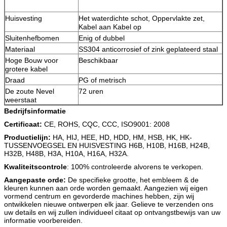
Huisvesting
Het waterdichte schot, Oppervlakte zet,
Kabel aan Kabel op
Sluitenhefbomen
Enig of dubbel
Materiaal
SS304 anticorrosief of zink geplateerd staal
Hoge Bouw voor
Beschikbaar
grotere kabel
Draad
PG of metrisch
De zoute Nevel
72 uren
weerstaat
Bedrijfsinformatie
Certificaat:
CE, ROHS, CQC, CCC, ISO9001: 2008
Productielijn:
HA, HIJ, HEE, HD, HDD, HM, HSB, HK, HK-
TUSSENVOEGSEL EN HUISVESTING H6B, H10B, H16B, H24B,
H32B, H48B, H3A, H10A, H16A, H32A.
Kwaliteitscontrole
: 100% controleerde alvorens te verkopen.
Aangepaste orde:
De specifieke grootte, het embleem & de
kleuren kunnen aan orde worden gemaakt. Aangezien wij eigen
vormend centrum en gevorderde machines hebben, zijn wij
ontwikkelen nieuwe ontwerpen elk jaar. Gelieve te verzenden ons
uw details en wij zullen individueel citaat op ontvangstbewijs van uw
informatie voorbereiden.