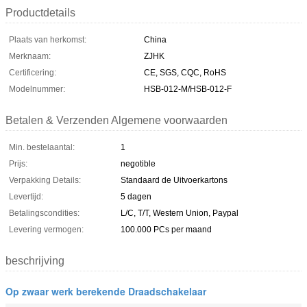
Productdetails
Plaats van herkomst:
China
Merknaam:
ZJHK
Certificering:
CE, SGS, CQC, RoHS
Modelnummer:
HSB-012-M/HSB-012-F
Betalen & Verzenden Algemene voorwaarden
Min. bestelaantal:
1
Prijs:
negotible
Verpakking Details:
Standaard de Uitvoerkartons
Levertijd:
5 dagen
Betalingscondities:
L/C, T/T, Western Union, Paypal
Levering vermogen:
100.000 PCs per maand
beschrijving
Op zwaar werk berekende Draadschakelaar